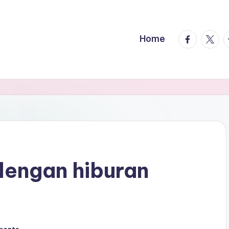
facebook.
twitte
t
Home
dengan hiburan
ments