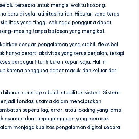
elalu tersedia untuk mengisi waktu kosong,
 baru di sela rutinitas harian. Hiburan yang terus
ibilitas yang tinggi, sehingga pengguna dapat
asing-masing tanpa batasan yang mengikat.
ikaitkan dengan pengalaman yang stabil, fleksibel,
k hanya berarti aktivitas yang terus berjalan, tetapi
 berbagai fitur hiburan kapan saja. Hal ini
up karena pengguna dapat masuk dan keluar dari
hiburan nonstop adalah stabilitas sistem. Sistem
menjadi fondasi utama dalam menciptakan
mbatan seperti lag, error, atau loading yang lama,
bih nyaman dan tanpa gangguan yang merusak
 dalam menjaga kualitas pengalaman digital secara