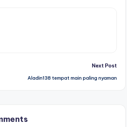
Next Post
Aladin138 tempat main paling nyaman
mments