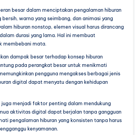
ki peran besar dalam menciptakan pengalaman hiburan
 bersih, warna yang seimbang, dan animasi yang
alam hiburan nonstop, elemen visual harus dirancang
dalam durasi yang lama. Hal ini membuat
dak membebani mata.
kan dampak besar terhadap konsep hiburan
rgantung pada perangkat besar untuk menikmati
 memungkinkan pengguna mengakses berbagai jenis
hiburan digital dapat menyatu dengan kehidupan
il juga menjadi faktor penting dalam mendukung
mua aktivitas digital dapat berjalan tanpa gangguan
mati pengalaman hiburan yang konsisten tanpa harus
 mengganggu kenyamanan.