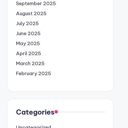
September 2025
August 2025
July 2025
June 2025
May 2025
April 2025
March 2025
February 2025
Categories
Uncategorized