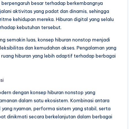
a berpengaruh besar terhadap berkembangnya
alani aktivitas yang padat dan dinamis, sehingga
tme kehidupan mereka. Hiburan digital yang selalu
erhadap kebutuhan tersebut.
ang semakin luas, konsep hiburan nonstop menjadi
fleksibilitas dan kemudahan akses. Pengalaman yang
ruang hiburan yang lebih adaptif terhadap berbagai
si
modern dengan konsep hiburan nonstop yang
enyamanan dalam satu ekosistem. Kombinasi antara
l yang nyaman, performa sistem yang stabil, serta
at dinikmati secara berkelanjutan dalam berbagai