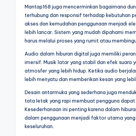
Mantap168 juga mencerminkan bagaimana dunia
R
terhubung dan responsif terhadap kebutuhan 
T
akses dan kemudahan penggunaan menjadi el
lebih lancar. Sistem yang mudah dipahami me
P
harus melalui proses yang rumit atau membing
T
Audio dalam hiburan digital juga memiliki per
in
imersif. Musik latar yang stabil dan efek su
atmosfer yang lebih hidup. Ketika audio berjal
g
lebih menyatu dan memberikan kesan yang leb
g
Desain antarmuka yang sederhana juga menduku
i
tata letak yang rapi membuat pengguna dapat
Kesederhanaan ini penting karena dalam hibur
dalam penggunaan menjadi faktor utama yang
keseluruhan.