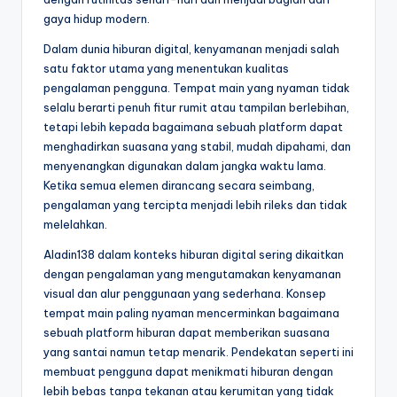
in
gaya hidup modern.
e
Dalam dunia hiburan digital, kenyamanan menjadi salah
P
satu faktor utama yang menentukan kualitas
a
pengalaman pengguna. Tempat main yang nyaman tidak
selalu berarti penuh fitur rumit atau tampilan berlebihan,
li
tetapi lebih kepada bagaimana sebuah platform dapat
n
menghadirkan suasana yang stabil, mudah dipahami, dan
menyenangkan digunakan dalam jangka waktu lama.
g
Ketika semua elemen dirancang secara seimbang,
A
pengalaman yang tercipta menjadi lebih rileks dan tidak
melelahkan.
m
Aladin138 dalam konteks hiburan digital sering dikaitkan
a
dengan pengalaman yang mengutamakan kenyamanan
n
visual dan alur penggunaan yang sederhana. Konsep
tempat main paling nyaman mencerminkan bagaimana
d
sebuah platform hiburan dapat memberikan suasana
e
yang santai namun tetap menarik. Pendekatan seperti ini
membuat pengguna dapat menikmati hiburan dengan
n
lebih bebas tanpa tekanan atau kerumitan yang tidak