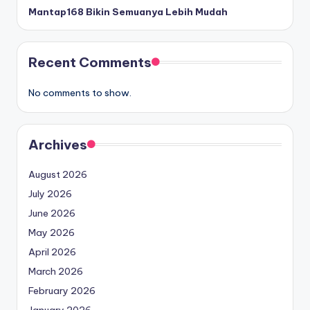
Mantap168 Bikin Semuanya Lebih Mudah
Recent Comments
No comments to show.
Archives
August 2026
July 2026
June 2026
May 2026
April 2026
March 2026
February 2026
January 2026