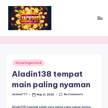
Skip
to
content
H
Jaga
keamanan
in
Anda,
d
hindari
penipuan!
a
Pilih
Posted
Uncategorized
ri
in
situs
Aladin138 tempat
P
judi
online
e
main paling nyaman
terpercaya
ni
dengan
RTP
No Comments
okemei777
May 21, 2026
p
Posted
by
tinggi
u
untuk
Aladin138
menjadi salah satu nama yang cukup sering