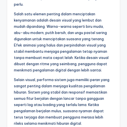
g
perlu.
a
Salah satu elemen penting dalam menciptakan
kenyamanan adalah desain visual yang lembut dan
n
mudah dipandang. Warna-warna seperti biru muda,
R
abu-abu modern, putih bersih, dan ungu pastel sering
digunakan untuk menciptakan suasana yang tenang.
T
Efek animasi yang halus dan perpindahan visual yang
P
stabil membantu menjaga pengalaman tetap nyaman
tanpa membuat mata cepat lelah. Ketika desain visual
T
dibuat dengan ritme yang seimbang, pengguna dapat
in
menikmati pengalaman digital dengan lebih santai.
g
Selain visual, performa sistem juga memiliki peran yang
sangat penting dalam menjaga kualitas pengalaman
gi
hiburan. Sistem yang stabil dan responsif memastikan
semua fitur berjalan dengan lancar tanpa gangguan
seperti lag atau loading yang terlalu lama. Ketika
pengalaman berjalan mulus, suasana nyaman dapat
terus terjaga dan membuat pengguna merasa lebih
rileks selama menikmati hiburan digital.