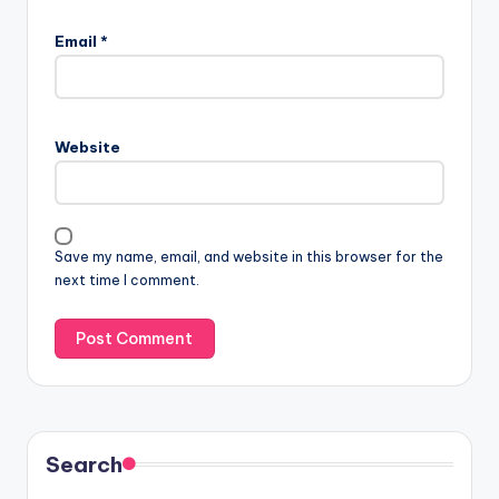
Email
*
Website
Save my name, email, and website in this browser for the
next time I comment.
Search