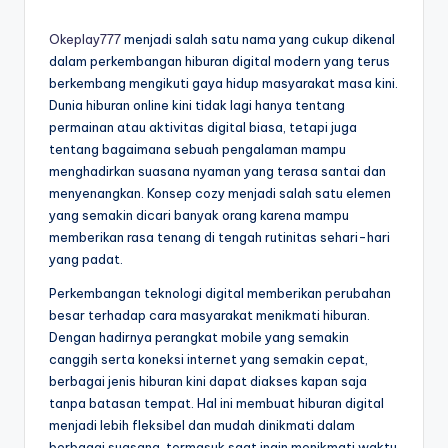
by
kemenangan
a
maksimal!
Okeplay777
menjadi salah satu nama yang cukup dikenal
n
dalam perkembangan hiburan digital modern yang terus
!
berkembang mengikuti gaya hidup masyarakat masa kini.
Dunia hiburan online kini tidak lagi hanya tentang
S
permainan atau aktivitas digital biasa, tetapi juga
it
tentang bagaimana sebuah pengalaman mampu
menghadirkan suasana nyaman yang terasa santai dan
u
menyenangkan. Konsep cozy menjadi salah satu elemen
s
yang semakin dicari banyak orang karena mampu
memberikan rasa tenang di tengah rutinitas sehari-hari
J
yang padat.
u
Perkembangan teknologi digital memberikan perubahan
d
besar terhadap cara masyarakat menikmati hiburan.
Dengan hadirnya perangkat mobile yang semakin
i
canggih serta koneksi internet yang semakin cepat,
O
berbagai jenis hiburan kini dapat diakses kapan saja
tanpa batasan tempat. Hal ini membuat hiburan digital
nl
menjadi lebih fleksibel dan mudah dinikmati dalam
berbagai suasana, termasuk saat ingin menikmati waktu