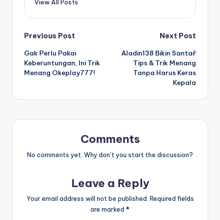
View All Posts
Post
Previous Post
Next Post
Gak Perlu Pakai
Aladin138 Bikin Santai!
navigation
Keberuntungan, Ini Trik
Tips & Trik Menang
Menang Okeplay777!
Tanpa Harus Keras
Kepala
Comments
No comments yet. Why don’t you start the discussion?
Leave a Reply
Your email address will not be published.
Required fields
are marked
*