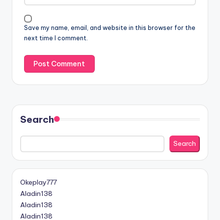
Save my name, email, and website in this browser for the
next time I comment.
Search
Search
Okeplay777
Aladin138
Aladin138
Aladin138