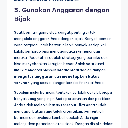
3. Gunakan Anggaran dengan
Bijak
Saat bermain game slot, sangat penting untuk
mengelola anggaran Anda dengan bijak. Banyak pemain
yang tergoda untuk bertaruh lebih banyak setiap kali
kalah, berharap bisa menggandakan kemenangan
mereka. Padahal, ini adalah strategi yang berisiko dan
bisa menyebabkan kerugian besar. Salah satu kunci
untuk mencapai Maxwin secara legal adalah dengan
mengatur anggaran
dan
menetapkan batas
taruhan
yang sesuai dengan kondisi finansial Anda.
Sebelum mulai bermain, tentukan terlebih dahulu berapa
banyak uang yang ingin Anda pertaruhkan dan pastikan
Anda tidak melebihi batas tersebut. Jika Anda sudah
mencapai batas yang telah ditentukan, berhentilah
bermain dan evaluasi kembali apakah Anda ingin
melanjutkan permainan atau tidak. Dengan disiplin dalam