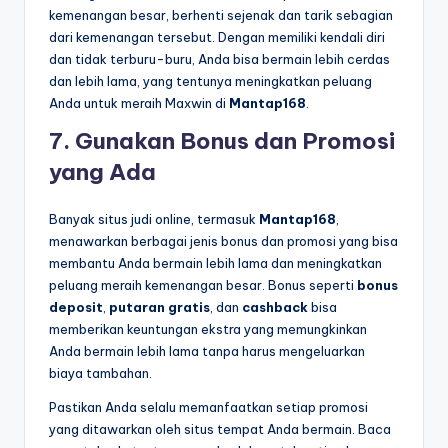
kemenangan besar, berhenti sejenak dan tarik sebagian
dari kemenangan tersebut. Dengan memiliki kendali diri
dan tidak terburu-buru, Anda bisa bermain lebih cerdas
dan lebih lama, yang tentunya meningkatkan peluang
Anda untuk meraih Maxwin di
Mantap168
.
7. Gunakan Bonus dan Promosi
yang Ada
Banyak situs judi online, termasuk
Mantap168
,
menawarkan berbagai jenis bonus dan promosi yang bisa
membantu Anda bermain lebih lama dan meningkatkan
peluang meraih kemenangan besar. Bonus seperti
bonus
deposit
,
putaran gratis
, dan
cashback
bisa
memberikan keuntungan ekstra yang memungkinkan
Anda bermain lebih lama tanpa harus mengeluarkan
biaya tambahan.
Pastikan Anda selalu memanfaatkan setiap promosi
yang ditawarkan oleh situs tempat Anda bermain. Baca