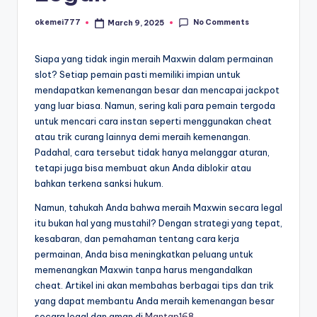
kemenangan
a
No Comments
okemei777
March 9, 2025
maksimal!
Posted
n
by
!
Siapa yang tidak ingin meraih Maxwin dalam permainan
slot? Setiap pemain pasti memiliki impian untuk
S
mendapatkan kemenangan besar dan mencapai jackpot
it
yang luar biasa. Namun, sering kali para pemain tergoda
untuk mencari cara instan seperti menggunakan cheat
u
atau trik curang lainnya demi meraih kemenangan.
s
Padahal, cara tersebut tidak hanya melanggar aturan,
tetapi juga bisa membuat akun Anda diblokir atau
J
bahkan terkena sanksi hukum.
u
Namun, tahukah Anda bahwa meraih Maxwin secara legal
d
itu bukan hal yang mustahil? Dengan strategi yang tepat,
kesabaran, dan pemahaman tentang cara kerja
i
permainan, Anda bisa meningkatkan peluang untuk
O
memenangkan Maxwin tanpa harus mengandalkan
cheat. Artikel ini akan membahas berbagai tips dan trik
nl
yang dapat membantu Anda meraih kemenangan besar
secara legal dan aman di
Mantap168
.