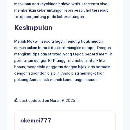
meskipun ada keyakinan bahwa waktu tertentu bisa
memberikan keberuntungan lebih besar, hal tersebut
tetap bergantung pada keberuntungan.
Kesimpulan
Meraih Maxwin secara legal memang tidak mudah,
namun bukan berarti itu tidak mungkin dicapai. Dengan
mengikuti tips dan strategi yang tepat, seperti memilih
permainan dengan RTP tinggi, memahami fitur-fitur
bonus, mengelola anggaran dengan bijak, dan bermain
dengan sabar dan disiplin, Anda bisa meningkatkan
peluang Anda untuk meraih kemenangan besar.
Last updated on March 9, 2025
okemei777