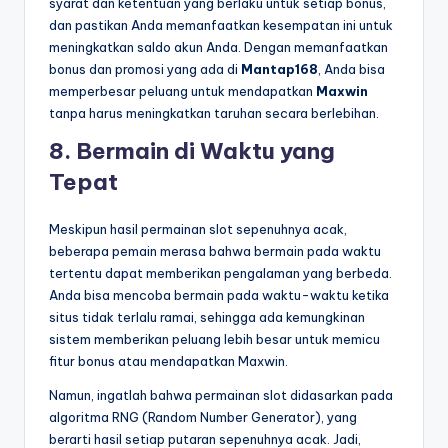
syarat dan ketentuan yang berlaku untuk setiap bonus,
dan pastikan Anda memanfaatkan kesempatan ini untuk
meningkatkan saldo akun Anda. Dengan memanfaatkan
bonus dan promosi yang ada di
Mantap168
, Anda bisa
memperbesar peluang untuk mendapatkan
Maxwin
tanpa harus meningkatkan taruhan secara berlebihan.
8. Bermain di Waktu yang
Tepat
Meskipun hasil permainan slot sepenuhnya acak,
beberapa pemain merasa bahwa bermain pada waktu
tertentu dapat memberikan pengalaman yang berbeda.
Anda bisa mencoba bermain pada waktu-waktu ketika
situs tidak terlalu ramai, sehingga ada kemungkinan
sistem memberikan peluang lebih besar untuk memicu
fitur bonus atau mendapatkan Maxwin.
Namun, ingatlah bahwa permainan slot didasarkan pada
algoritma RNG (Random Number Generator), yang
berarti hasil setiap putaran sepenuhnya acak. Jadi,