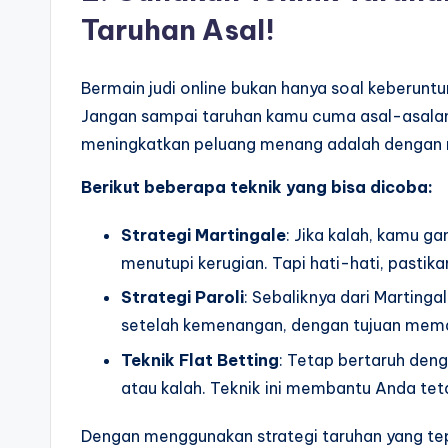
g
Taruhan Asal!
A
Bermain judi online bukan hanya soal keberuntu
m
Jangan sampai taruhan kamu cuma asal-asalan, 
a
meningkatkan peluang menang adalah denga
n
Berikut beberapa teknik yang bisa dicoba:
d
Strategi Martingale
: Jika kalah, kamu g
menutupi kerugian. Tapi hati-hati, pastik
e
Strategi Paroli
: Sebaliknya dari Martinga
n
setelah kemenangan, dengan tujuan mem
g
Teknik Flat Betting
: Tetap bertaruh den
atau kalah. Teknik ini membantu Anda te
a
n
Dengan menggunakan strategi taruhan yang tep