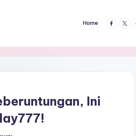
facebook.
twitte
t
Home
eberuntungan, Ini
lay777!
ments