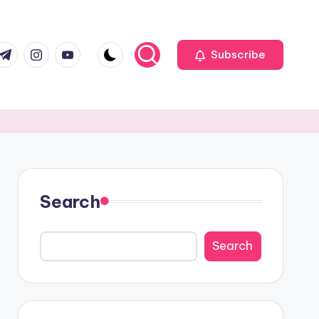
com
r.com
.me
instagram.com
youtube.com
Subscribe
Search
Search