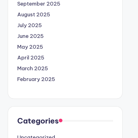
September 2025
August 2025
July 2025
June 2025
May 2025
April 2025
March 2025
February 2025
Categories
Uncategorized