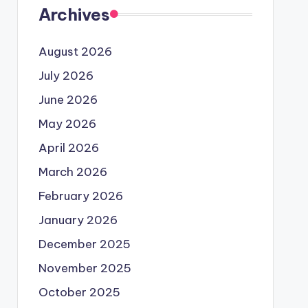
Archives
August 2026
July 2026
June 2026
May 2026
April 2026
March 2026
February 2026
January 2026
December 2025
November 2025
October 2025