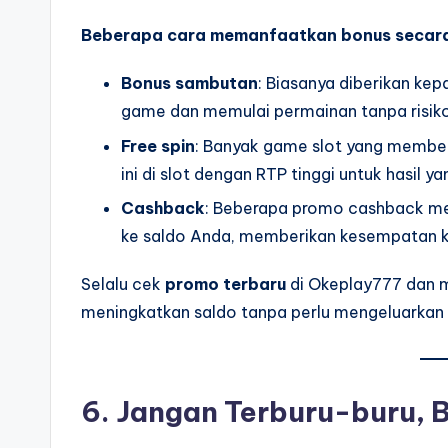
Beberapa cara memanfaatkan bonus secara
Bonus sambutan
: Biasanya diberikan ke
game dan memulai permainan tanpa risiko
Free spin
: Banyak game slot yang member
ini di slot dengan RTP tinggi untuk hasil 
Cashback
: Beberapa promo cashback mem
ke saldo Anda, memberikan kesempatan 
Selalu cek
promo terbaru
di Okeplay777 dan 
meningkatkan saldo tanpa perlu mengeluarkan
6. Jangan Terburu-buru, 