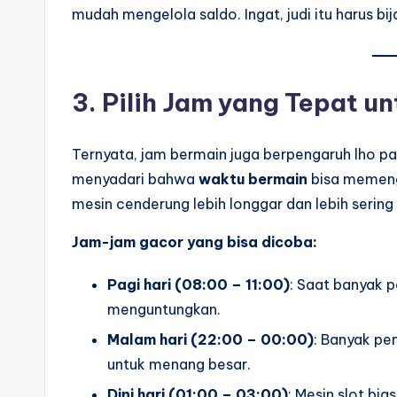
mudah mengelola saldo. Ingat, judi itu harus 
R
T
3. Pilih Jam yang Tepat u
P
T
Ternyata, jam bermain juga berpengaruh lho p
in
menyadari bahwa
waktu bermain
bisa memenga
mesin cenderung lebih longgar dan lebih seri
g
Jam-jam gacor yang bisa dicoba:
g
Pagi hari (08:00 – 11:00)
: Saat banyak 
i
menguntungkan.
Malam hari (22:00 – 00:00)
: Banyak pem
untuk menang besar.
Dini hari (01:00 – 03:00)
: Mesin slot bi