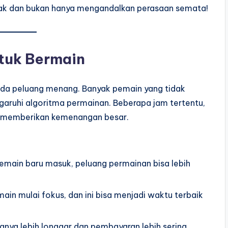
bijak dan bukan hanya mengandalkan perasaan semata!
ntuk Bermain
ada peluang menang. Banyak pemain yang tidak
ruhi algoritma permainan. Beberapa jam tertentu,
ng memberikan kemenangan besar.
pemain baru masuk, peluang permainan bisa lebih
ain mulai fokus, dan ini bisa menjadi waktu terbaik
asanya lebih longgar dan pembayaran lebih sering