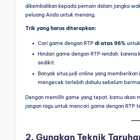
u
dikembalikan kepada pemain dalam jangka wakt
d
peluang Anda untuk menang.
i
Trik yang harus diterapkan:
O
Cari game dengan RTP
di atas 96%
untuk
nl
Hindari game dengan RTP rendah, karena
sedikit.
in
Banyak situs judi online yang memberikan 
e
mengecek terlebih dahulu sebelum berma
P
Dengan memilih game yang tepat, kamu akan me
a
jangan ragu untuk mencari game dengan RTP te
li
n
2. Gunakan Teknik Taruha