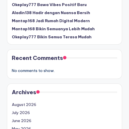
Okeplay777 Bawa Vibes Positif Baru
Aladin138 Hadir dengan Nuansa Bersih
Mantap168 Jadi Rumah Digital Modern
Mantap168 Bikin Semuanya Lebih Mudah
Okeplay777 Bikin Semua Terasa Mudah
Recent Comments
No comments to show.
Archives
August 2026
July 2026
June 2026
May 2026