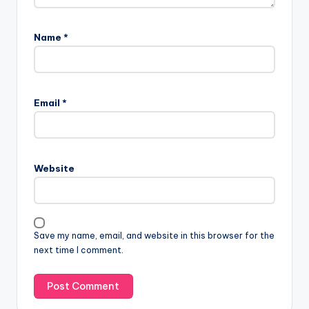
Name
*
Email
*
Website
Save my name, email, and website in this browser for the
next time I comment.