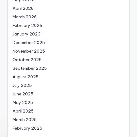
April 2026
March 2026
February 2026
January 2026
December 2025
November 2025
October 2025
September 2025
August 2025
July 2025
June 2025
May 2025
April 2025
March 2025
February 2025