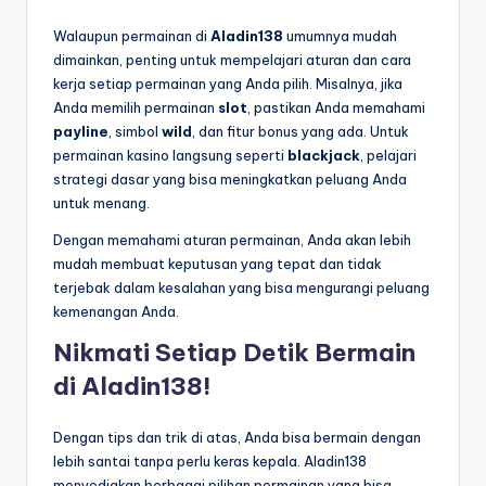
Walaupun permainan di
Aladin138
umumnya mudah
dimainkan, penting untuk mempelajari aturan dan cara
kerja setiap permainan yang Anda pilih. Misalnya, jika
Anda memilih permainan
slot
, pastikan Anda memahami
payline
, simbol
wild
, dan fitur bonus yang ada. Untuk
permainan kasino langsung seperti
blackjack
, pelajari
strategi dasar yang bisa meningkatkan peluang Anda
untuk menang.
Dengan memahami aturan permainan, Anda akan lebih
mudah membuat keputusan yang tepat dan tidak
terjebak dalam kesalahan yang bisa mengurangi peluang
kemenangan Anda.
Nikmati Setiap Detik Bermain
di Aladin138!
Dengan tips dan trik di atas, Anda bisa bermain dengan
lebih santai tanpa perlu keras kepala. Aladin138
menyediakan berbagai pilihan permainan yang bisa