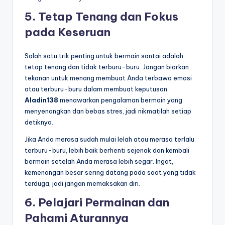
5. Tetap Tenang dan Fokus
pada Keseruan
Salah satu trik penting untuk bermain santai adalah
tetap tenang dan tidak terburu-buru. Jangan biarkan
tekanan untuk menang membuat Anda terbawa emosi
atau terburu-buru dalam membuat keputusan.
Aladin138
menawarkan pengalaman bermain yang
menyenangkan dan bebas stres, jadi nikmatilah setiap
detiknya.
Jika Anda merasa sudah mulai lelah atau merasa terlalu
terburu-buru, lebih baik berhenti sejenak dan kembali
bermain setelah Anda merasa lebih segar. Ingat,
kemenangan besar sering datang pada saat yang tidak
terduga, jadi jangan memaksakan diri.
6. Pelajari Permainan dan
Pahami Aturannya