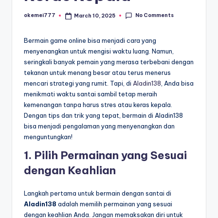
kemenangan
a
No Comments
okemei777
March 10, 2025
maksimal!
Posted
n
by
!
Bermain game online bisa menjadi cara yang
menyenangkan untuk mengisi waktu luang. Namun,
S
seringkali banyak pemain yang merasa terbebani dengan
it
tekanan untuk menang besar atau terus menerus
mencari strategi yang rumit. Tapi, di
Aladin138
, Anda bisa
u
menikmati waktu santai sambil tetap meraih
s
kemenangan tanpa harus stres atau keras kepala.
Dengan tips dan trik yang tepat, bermain di Aladin138
J
bisa menjadi pengalaman yang menyenangkan dan
u
menguntungkan!
d
1. Pilih Permainan yang Sesuai
dengan Keahlian
i
O
Langkah pertama untuk bermain dengan santai di
nl
Aladin138
adalah memilih permainan yang sesuai
dengan keahlian Anda. Jangan memaksakan diri untuk