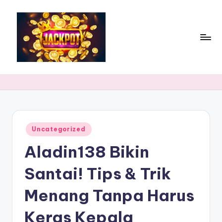
Skip
to
content
H
Jaga
keamanan
in
Anda,
d
hindari
penipuan!
a
Pilih
Posted
Uncategorized
ri
in
situs
Aladin138 Bikin
P
judi
online
e
Santai! Tips & Trik
terpercaya
ni
dengan
Menang Tanpa Harus
RTP
p
tinggi
Keras Kepala
u
untuk