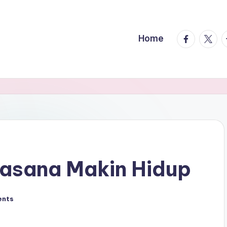
facebook.
twitte
t
Home
uasana Makin Hidup
ents