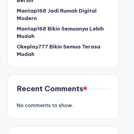
Bersih
Mantap168 Jadi Rumah Digital
Modern
Mantap168 Bikin Semuanya Lebih
Mudah
Okeplay777 Bikin Semua Terasa
Mudah
Recent Comments
No comments to show.