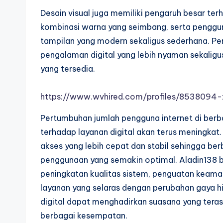
Desain visual juga memiliki pengaruh besar te
kombinasi warna yang seimbang, serta penggu
tampilan yang modern sekaligus sederhana. 
pengalaman digital yang lebih nyaman sekaligu
yang tersedia.
https://www.wvhired.com/profiles/8538094-x
Pertumbuhan jumlah pengguna internet di ber
terhadap layanan digital akan terus meningkat.
akses yang lebih cepat dan stabil sehingga 
penggunaan yang semakin optimal. Aladin138 
peningkatan kualitas sistem, penguatan keam
layanan yang selaras dengan perubahan gaya h
digital dapat menghadirkan suasana yang terasa
berbagai kesempatan.