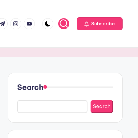
com
r.com
.me
instagram.com
youtube.com
Subscribe
Search
Search