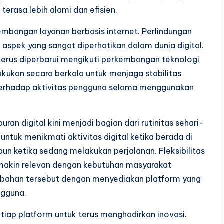
erasa lebih alami dan efisien.
mbangan layanan berbasis internet. Perlindungan
aspek yang sangat diperhatikan dalam dunia digital.
erus diperbarui mengikuti perkembangan teknologi
kukan secara berkala untuk menjaga stabilitas
 terhadap aktivitas pengguna selama menggunakan
n digital kini menjadi bagian dari rutinitas sehari-
ntuk menikmati aktivitas digital ketika berada di
pun ketika sedang melakukan perjalanan. Fleksibilitas
emakin relevan dengan kebutuhan masyarakat
ubahan tersebut dengan menyediakan platform yang
ngguna.
tiap platform untuk terus menghadirkan inovasi.