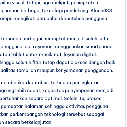
ilan visual, tetapi juga meliputi peningkatan
empurnaan berbagai teknologi pendukung. Aladin138
mampu mengikuti perubahan kebutuhan pengguna
terhadap berbagai perangkat menjadi salah satu
ian pengguna lebih nyaman menggunakan smartphone,
tau tablet untuk menikmati layanan digital.
ingga seluruh fitur tetap dapat diakses dengan baik
 kualitas tampilan maupun kenyamanan penggunaan.
memberikan kontribusi terhadap peningkatan
langsung lebih cepat, kapasitas penyimpanan menjadi
dipertahankan secara optimal. Selain itu, proses
 pemuatan halaman sehingga aktivitas pengguna
tkan perkembangan teknologi tersebut sebagai
an secara berkelanjutan.