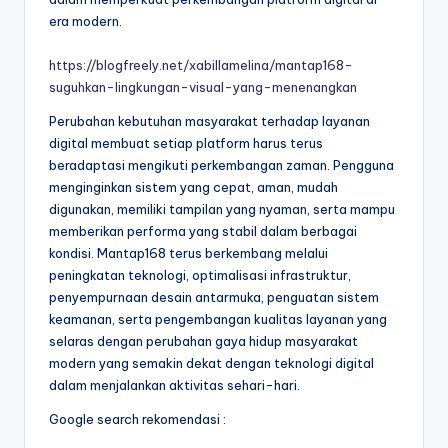
era modern.
https://blogfreely.net/xabillamelina/mantap168-
suguhkan-lingkungan-visual-yang-menenangkan
Perubahan kebutuhan masyarakat terhadap layanan
digital membuat setiap platform harus terus
beradaptasi mengikuti perkembangan zaman. Pengguna
menginginkan sistem yang cepat, aman, mudah
digunakan, memiliki tampilan yang nyaman, serta mampu
memberikan performa yang stabil dalam berbagai
kondisi. Mantap168 terus berkembang melalui
peningkatan teknologi, optimalisasi infrastruktur,
penyempurnaan desain antarmuka, penguatan sistem
keamanan, serta pengembangan kualitas layanan yang
selaras dengan perubahan gaya hidup masyarakat
modern yang semakin dekat dengan teknologi digital
dalam menjalankan aktivitas sehari-hari.
Google search rekomendasi :