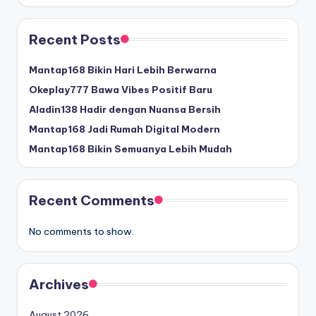
Recent Posts
Mantap168 Bikin Hari Lebih Berwarna
Okeplay777 Bawa Vibes Positif Baru
Aladin138 Hadir dengan Nuansa Bersih
Mantap168 Jadi Rumah Digital Modern
Mantap168 Bikin Semuanya Lebih Mudah
Recent Comments
No comments to show.
Archives
August 2026