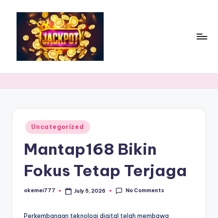
Skip
to
content
H
Jaga
keamanan
in
Anda,
d
hindari
penipuan!
a
Pilih
Posted
Uncategorized
ri
in
situs
Mantap168 Bikin
P
judi
online
e
Fokus Tetap Terjaga
terpercaya
ni
dengan
RTP
No Comments
okemei777
July 5, 2026
p
Posted
by
tinggi
u
untuk
Perkembangan teknologi digital telah membawa