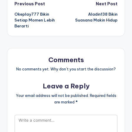
Post
Previous Post
Next Post
Okeplay777 Bikin
Aladin138 Bikin
navigation
Setiap Momen Lebih
Suasana Makin Hidup
Berarti
Comments
No comments yet. Why don’t you start the discussion?
Leave a Reply
Your email address will not be published.
Required fields
are marked
*