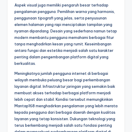
Aspek visual juga memiliki pengaruh besar terhadap
pengalaman pengguna. Pemilihan warna yang harmonis,
penggunaan tipografi yang jelas, serta penyusunan
elemen halaman yang rapi menciptakan tampilan yang
nyaman dipandang. Desain yang sederhana namun tetap
modern membantu pengguna memahami berbagai fitur
tanpa menghadirkan kesan yang rumit. Keseimbangan
antara fungsi dan estetika menjadi salah satu karakter
penting dalam pengembangan platform digital yang
berkualitas.
Meningkatnya jumlah pengguna internet di berbagai
wilayah membuka peluang besar bagi perkembangan
layanan digital. Infrastruktur jaringan yang semakin baik
membuat akses terhadap berbagai platform menjadi
lebih cepat dan stabil. Kondisi tersebut memungkinkan
Mantap168 menghadirkan pengalaman yang lebih merata
kepada pengguna dari berbagai daerah dengan kualitas
layanan yang tetap konsisten. Dukungan teknologi yang
terus berkembang menjadi salah satu fondasi penting
dalam memperkuat perkembangan platform digital di