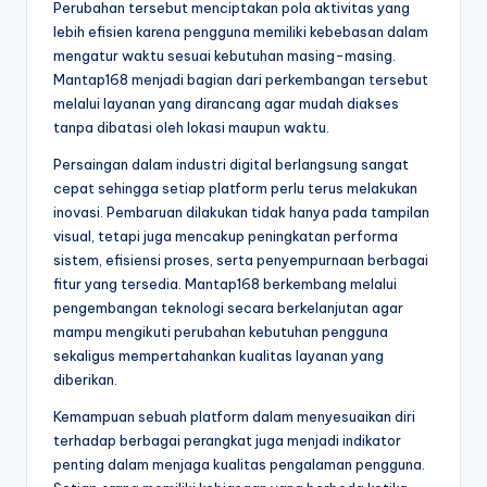
Perubahan tersebut menciptakan pola aktivitas yang
lebih efisien karena pengguna memiliki kebebasan dalam
mengatur waktu sesuai kebutuhan masing-masing.
Mantap168 menjadi bagian dari perkembangan tersebut
melalui layanan yang dirancang agar mudah diakses
tanpa dibatasi oleh lokasi maupun waktu.
Persaingan dalam industri digital berlangsung sangat
cepat sehingga setiap platform perlu terus melakukan
inovasi. Pembaruan dilakukan tidak hanya pada tampilan
visual, tetapi juga mencakup peningkatan performa
sistem, efisiensi proses, serta penyempurnaan berbagai
fitur yang tersedia. Mantap168 berkembang melalui
pengembangan teknologi secara berkelanjutan agar
mampu mengikuti perubahan kebutuhan pengguna
sekaligus mempertahankan kualitas layanan yang
diberikan.
Kemampuan sebuah platform dalam menyesuaikan diri
terhadap berbagai perangkat juga menjadi indikator
penting dalam menjaga kualitas pengalaman pengguna.