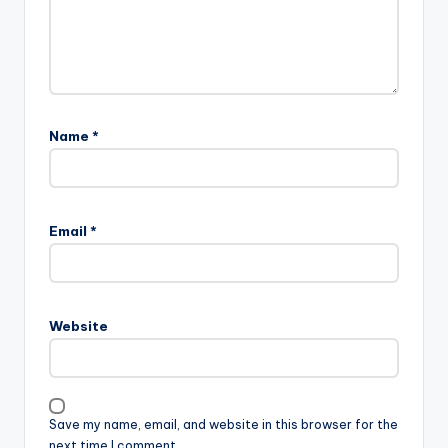
Name
*
Email
*
Website
Save my name, email, and website in this browser for the
next time I comment.