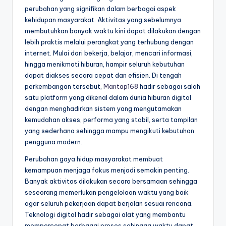
kemenangan
a
perubahan yang signifikan dalam berbagai aspek
maksimal!
kehidupan masyarakat. Aktivitas yang sebelumnya
n
membutuhkan banyak waktu kini dapat dilakukan dengan
!
lebih praktis melalui perangkat yang terhubung dengan
internet. Mulai dari bekerja, belajar, mencari informasi,
S
hingga menikmati hiburan, hampir seluruh kebutuhan
it
dapat diakses secara cepat dan efisien. Di tengah
perkembangan tersebut,
Mantap168
hadir sebagai salah
u
satu platform yang dikenal dalam dunia hiburan digital
s
dengan menghadirkan sistem yang mengutamakan
kemudahan akses, performa yang stabil, serta tampilan
J
yang sederhana sehingga mampu mengikuti kebutuhan
u
pengguna modern.
d
Perubahan gaya hidup masyarakat membuat
kemampuan menjaga fokus menjadi semakin penting.
i
Banyak aktivitas dilakukan secara bersamaan sehingga
O
seseorang memerlukan pengelolaan waktu yang baik
agar seluruh pekerjaan dapat berjalan sesuai rencana.
nl
Teknologi digital hadir sebagai alat yang membantu
mempercepat berbagai proses sehingga waktu dapat