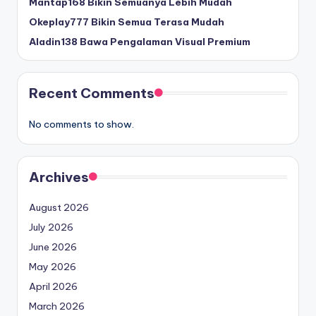
Mantap168 Bikin Semuanya Lebih Mudah
Okeplay777 Bikin Semua Terasa Mudah
Aladin138 Bawa Pengalaman Visual Premium
Recent Comments
No comments to show.
Archives
August 2026
July 2026
June 2026
May 2026
April 2026
March 2026