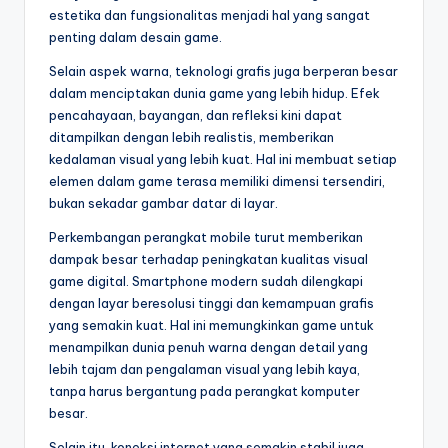
g
estetika dan fungsionalitas menjadi hal yang sangat
penting dalam desain game.
a
Selain aspek warna, teknologi grafis juga berperan besar
n
dalam menciptakan dunia game yang lebih hidup. Efek
R
pencahayaan, bayangan, dan refleksi kini dapat
ditampilkan dengan lebih realistis, memberikan
T
kedalaman visual yang lebih kuat. Hal ini membuat setiap
P
elemen dalam game terasa memiliki dimensi tersendiri,
bukan sekadar gambar datar di layar.
T
Perkembangan perangkat mobile turut memberikan
in
dampak besar terhadap peningkatan kualitas visual
g
game digital. Smartphone modern sudah dilengkapi
dengan layar beresolusi tinggi dan kemampuan grafis
gi
yang semakin kuat. Hal ini memungkinkan game untuk
menampilkan dunia penuh warna dengan detail yang
lebih tajam dan pengalaman visual yang lebih kaya,
tanpa harus bergantung pada perangkat komputer
besar.
Selain itu, koneksi internet yang semakin stabil juga