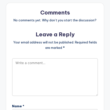
Comments
No comments yet. Why don’t you start the discussion?
Leave a Reply
Your email address will not be published.
Required fields
are marked
*
Name
*