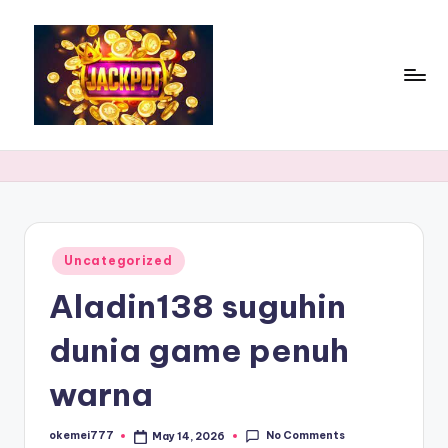
Skip
to
content
H
Jaga
keamanan
in
Anda,
d
hindari
penipuan!
a
Pilih
Posted
Uncategorized
ri
in
situs
Aladin138 suguhin
P
judi
online
e
dunia game penuh
terpercaya
ni
dengan
warna
RTP
p
tinggi
u
No Comments
untuk
okemei777
May 14, 2026
Posted