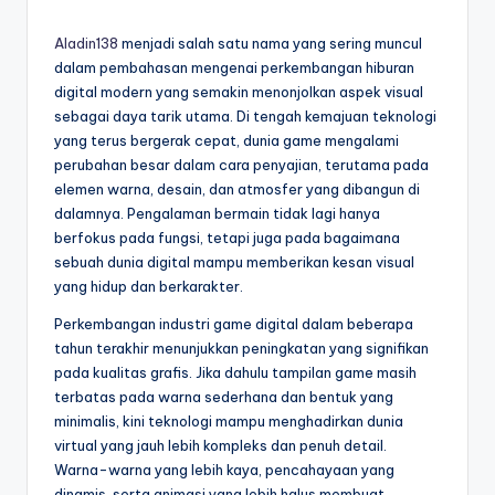
by
kemenangan
a
maksimal!
Aladin138
menjadi salah satu nama yang sering muncul
n
dalam pembahasan mengenai perkembangan hiburan
!
digital modern yang semakin menonjolkan aspek visual
sebagai daya tarik utama. Di tengah kemajuan teknologi
S
yang terus bergerak cepat, dunia game mengalami
it
perubahan besar dalam cara penyajian, terutama pada
elemen warna, desain, dan atmosfer yang dibangun di
u
dalamnya. Pengalaman bermain tidak lagi hanya
s
berfokus pada fungsi, tetapi juga pada bagaimana
sebuah dunia digital mampu memberikan kesan visual
J
yang hidup dan berkarakter.
u
Perkembangan industri game digital dalam beberapa
d
tahun terakhir menunjukkan peningkatan yang signifikan
pada kualitas grafis. Jika dahulu tampilan game masih
i
terbatas pada warna sederhana dan bentuk yang
O
minimalis, kini teknologi mampu menghadirkan dunia
virtual yang jauh lebih kompleks dan penuh detail.
nl
Warna-warna yang lebih kaya, pencahayaan yang
dinamis, serta animasi yang lebih halus membuat