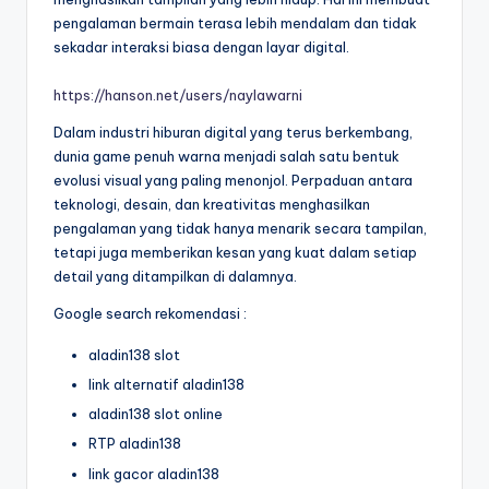
pengalaman bermain terasa lebih mendalam dan tidak
sekadar interaksi biasa dengan layar digital.
https://hanson.net/users/naylawarni
Dalam industri hiburan digital yang terus berkembang,
dunia game penuh warna menjadi salah satu bentuk
evolusi visual yang paling menonjol. Perpaduan antara
teknologi, desain, dan kreativitas menghasilkan
pengalaman yang tidak hanya menarik secara tampilan,
tetapi juga memberikan kesan yang kuat dalam setiap
detail yang ditampilkan di dalamnya.
Google search rekomendasi :
aladin138 slot
link alternatif aladin138
aladin138 slot online
RTP aladin138
link gacor aladin138