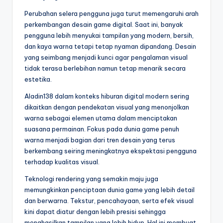
Perubahan selera pengguna juga turut memengaruhi arah
perkembangan desain game digital. Saat ini, banyak
pengguna lebih menyukai tampilan yang modern, bersih,
dan kaya warna tetapi tetap nyaman dipandang. Desain
yang seimbang menjadi kunci agar pengalaman visual
tidak terasa berlebihan namun tetap menarik secara
estetika.
Aladin138 dalam konteks hiburan digital modern sering
dikaitkan dengan pendekatan visual yang menonjolkan
warna sebagai elemen utama dalam menciptakan
suasana permainan. Fokus pada dunia game penuh
warna menjadi bagian dari tren desain yang terus
berkembang seiring meningkatnya ekspektasi pengguna
terhadap kualitas visual.
Teknologi rendering yang semakin maju juga
memungkinkan penciptaan dunia game yang lebih detail
dan berwarna. Tekstur, pencahayaan, serta efek visual
kini dapat diatur dengan lebih presisi sehingga
menghasilkan tampilan yang lebih hidup. Hal ini membuat