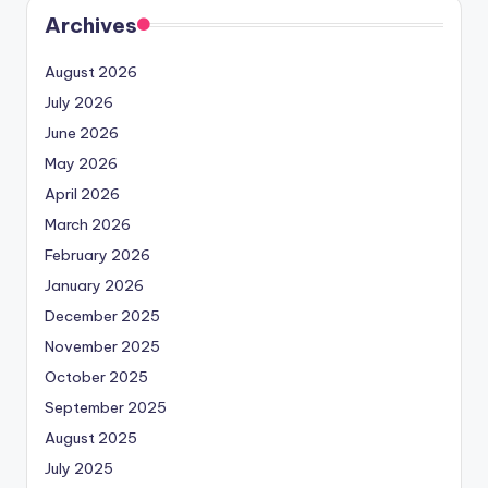
Archives
August 2026
July 2026
June 2026
May 2026
April 2026
March 2026
February 2026
January 2026
December 2025
November 2025
October 2025
September 2025
August 2025
July 2025