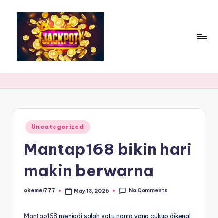
Skip
to
content
H
Jaga
keamanan
in
Anda,
d
hindari
penipuan!
a
Pilih
Posted
Uncategorized
ri
in
situs
Mantap168 bikin hari
P
judi
online
e
makin berwarna
terpercaya
ni
dengan
RTP
No Comments
okemei777
May 13, 2026
p
Posted
by
tinggi
u
untuk
Mantap168
menjadi salah satu nama yang cukup dikenal