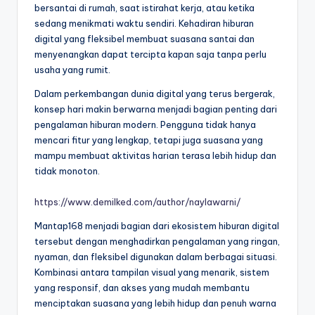
bersantai di rumah, saat istirahat kerja, atau ketika
sedang menikmati waktu sendiri. Kehadiran hiburan
digital yang fleksibel membuat suasana santai dan
menyenangkan dapat tercipta kapan saja tanpa perlu
usaha yang rumit.
Dalam perkembangan dunia digital yang terus bergerak,
konsep hari makin berwarna menjadi bagian penting dari
pengalaman hiburan modern. Pengguna tidak hanya
mencari fitur yang lengkap, tetapi juga suasana yang
mampu membuat aktivitas harian terasa lebih hidup dan
tidak monoton.
https://www.demilked.com/author/naylawarni/
Mantap168 menjadi bagian dari ekosistem hiburan digital
tersebut dengan menghadirkan pengalaman yang ringan,
nyaman, dan fleksibel digunakan dalam berbagai situasi.
Kombinasi antara tampilan visual yang menarik, sistem
yang responsif, dan akses yang mudah membantu
menciptakan suasana yang lebih hidup dan penuh warna