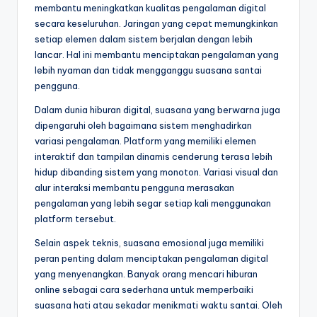
membantu meningkatkan kualitas pengalaman digital
secara keseluruhan. Jaringan yang cepat memungkinkan
setiap elemen dalam sistem berjalan dengan lebih
lancar. Hal ini membantu menciptakan pengalaman yang
lebih nyaman dan tidak mengganggu suasana santai
pengguna.
Dalam dunia hiburan digital, suasana yang berwarna juga
dipengaruhi oleh bagaimana sistem menghadirkan
variasi pengalaman. Platform yang memiliki elemen
interaktif dan tampilan dinamis cenderung terasa lebih
hidup dibanding sistem yang monoton. Variasi visual dan
alur interaksi membantu pengguna merasakan
pengalaman yang lebih segar setiap kali menggunakan
platform tersebut.
Selain aspek teknis, suasana emosional juga memiliki
peran penting dalam menciptakan pengalaman digital
yang menyenangkan. Banyak orang mencari hiburan
online sebagai cara sederhana untuk memperbaiki
suasana hati atau sekadar menikmati waktu santai. Oleh