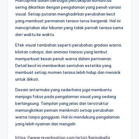
Mantap168 dalam berbagai percakapan komunitas
sering dikaitkan dengan pengalaman yang penuh variasi
visual. Setiap putaran menghadirkan perubahan kecil
yang membuat permainan terasa terus bergerak. Hal ini
menciptakan alur hiburan yang tidak pernah terasa sama
dari waktu ke waktu.
Efek visual tambahan seperti perubahan gradasi warna,
kilatan cahaya, dan animasi transisi yang lembut
memperkuat kesan penuh warna dalam permainan.
Detail kecil ini memberikan sentuhan estetika yang
membuat setiap momen terasa lebih hidup dan menarik
untuk diikuti.
Desain antarmuka yang sederhana juga membantu
menjaga fokus pada pengalaman visual yang sedang
berlangsung. Tampilan yang jelas dan terstruktur
memungkinkan pemain menikmati setiap perubahan
warna tanpa gangguan. Hal ini mendukung pengalaman
yang lebih nyaman dan mengalir.
https://www.reverbnation.com/artist/karinabella