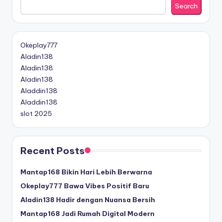
Search
Okeplay777
Aladin138
Aladin138
Aladin138
Aladdin138
Aladdin138
slot 2025
Recent Posts
Mantap168 Bikin Hari Lebih Berwarna
Okeplay777 Bawa Vibes Positif Baru
Aladin138 Hadir dengan Nuansa Bersih
Mantap168 Jadi Rumah Digital Modern