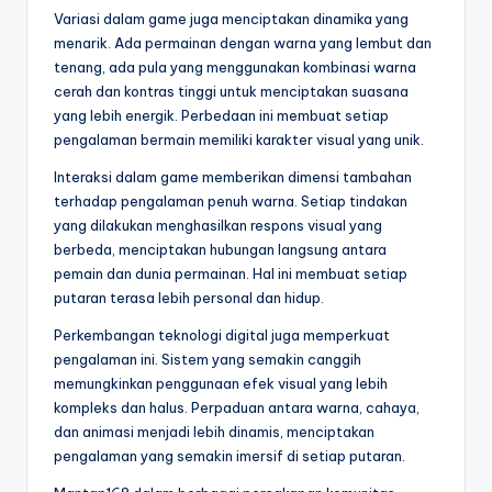
Variasi dalam game juga menciptakan dinamika yang
menarik. Ada permainan dengan warna yang lembut dan
tenang, ada pula yang menggunakan kombinasi warna
cerah dan kontras tinggi untuk menciptakan suasana
yang lebih energik. Perbedaan ini membuat setiap
pengalaman bermain memiliki karakter visual yang unik.
Interaksi dalam game memberikan dimensi tambahan
terhadap pengalaman penuh warna. Setiap tindakan
yang dilakukan menghasilkan respons visual yang
berbeda, menciptakan hubungan langsung antara
pemain dan dunia permainan. Hal ini membuat setiap
putaran terasa lebih personal dan hidup.
Perkembangan teknologi digital juga memperkuat
pengalaman ini. Sistem yang semakin canggih
memungkinkan penggunaan efek visual yang lebih
kompleks dan halus. Perpaduan antara warna, cahaya,
dan animasi menjadi lebih dinamis, menciptakan
pengalaman yang semakin imersif di setiap putaran.