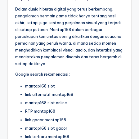
Dalam dunia hiburan digital yang terus berkembang,
pengalaman bermain game tidak hanya tentang hasil
akhir, tetapi juga tentang perjalanan visual yang terjadi
di setiap putaran. Mantap168 dalam berbagai
percakapan komunitas sering dikaitkan dengan suasana
permainan yang penuh warna, di mana setiap momen
menghadirkan kombinasi visual, audio, dan interaksi yang
menciptakan pengalaman dinamis dan terus bergerak di
setiap detiknya.
Google search rekomendasi :
mantap168 slot
link alternatif mantap168
mantap168 slot online
RTP mantap168
link gacor mantap168
mantap168 slot gacor
link terbaru mantap168