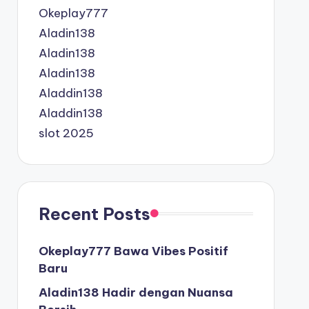
Okeplay777
Aladin138
Aladin138
Aladin138
Aladdin138
Aladdin138
slot 2025
Recent Posts
Okeplay777 Bawa Vibes Positif
Baru
Aladin138 Hadir dengan Nuansa