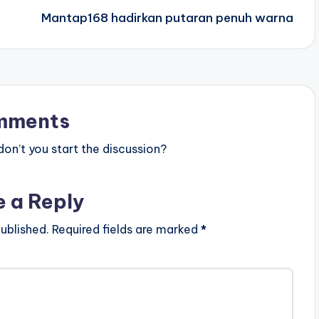
Mantap168 hadirkan putaran penuh warna
mments
n’t you start the discussion?
e a Reply
ublished.
Required fields are marked
*