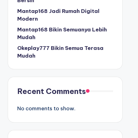
Bersih
Mantap168 Jadi Rumah Digital
Modern
Mantap168 Bikin Semuanya Lebih
Mudah
Okeplay777 Bikin Semua Terasa
Mudah
Recent Comments
No comments to show.