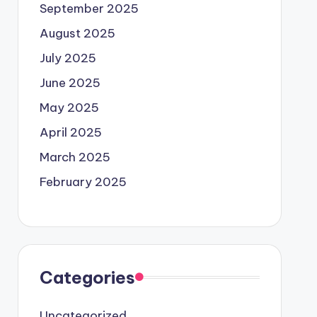
September 2025
August 2025
July 2025
June 2025
May 2025
April 2025
March 2025
February 2025
Categories
Uncategorized