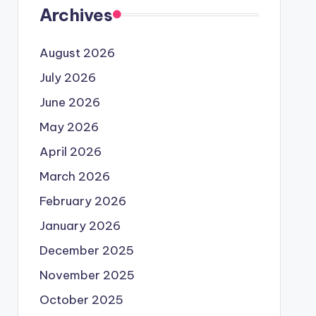
Archives
August 2026
July 2026
June 2026
May 2026
April 2026
March 2026
February 2026
January 2026
December 2025
November 2025
October 2025