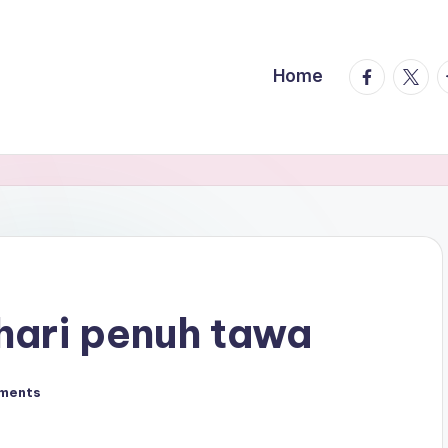
facebook.
twitte
t
Home
hari penuh tawa
ments