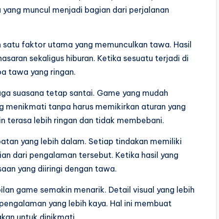
yang muncul menjadi bagian dari perjalanan
 satu faktor utama yang memunculkan tawa. Hasil
asaran sekaligus hiburan. Ketika sesuatu terjadi di
upa tawa yang ringan.
ga suasana tetap santai. Game yang mudah
 menikmati tanpa harus memikirkan aturan yang
 terasa lebih ringan dan tidak membebani.
atan yang lebih dalam. Setiap tindakan memiliki
n dari pengalaman tersebut. Ketika hasil yang
an yang diiringi dengan tawa.
an game semakin menarik. Detail visual yang lebih
pengalaman yang lebih kaya. Hal ini membuat
an untuk dinikmati.