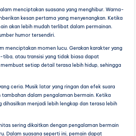
dalam menciptakan suasana yang menghibur. Warna-
emberikan kesan pertama yang menyenangkan. Ketika
ain akan lebih mudah terlibat dalam permainan.
sumber humor tersendiri.
lam menciptakan momen lucu. Gerakan karakter yang
-tiba, atau transisi yang tidak biasa dapat
membuat setiap detail terasa lebih hidup, sehingga
ang ceria. Musik latar yang ringan dan efek suara
n tambahan dalam pengalaman bermain. Ketika
 dihasilkan menjadi lebih lengkap dan terasa lebih
tas sering dikaitkan dengan pengalaman bermain
u. Dalam suasana seperti ini, pemain dapat