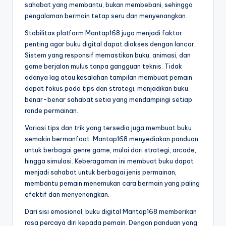
sahabat yang membantu, bukan membebani, sehingga
pengalaman bermain tetap seru dan menyenangkan.
Stabilitas platform Mantap168 juga menjadi faktor
penting agar buku digital dapat diakses dengan lancar.
Sistem yang responsif memastikan buku, animasi, dan
game berjalan mulus tanpa gangguan teknis. Tidak
adanya lag atau kesalahan tampilan membuat pemain
dapat fokus pada tips dan strategi, menjadikan buku
benar-benar sahabat setia yang mendampingi setiap
ronde permainan.
Variasi tips dan trik yang tersedia juga membuat buku
semakin bermanfaat. Mantap168 menyediakan panduan
untuk berbagai genre game, mulai dari strategi, arcade,
hingga simulasi. Keberagaman ini membuat buku dapat
menjadi sahabat untuk berbagai jenis permainan,
membantu pemain menemukan cara bermain yang paling
efektif dan menyenangkan.
Dari sisi emosional, buku digital Mantap168 memberikan
rasa percaya diri kepada pemain. Dengan panduan yang