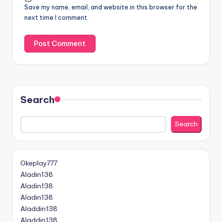
Save my name, email, and website in this browser for the
next time I comment.
Search
Search
Okeplay777
Aladin138
Aladin138
Aladin138
Aladdin138
Aladdin138