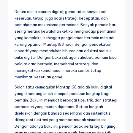
by
kemenangan
a
maksimal!
Dalam dunia hiburan digital, game tidak hanya soal
n
keseruan, tetapi juga soal strategi, kecepatan, dan
!
pemahaman mekanisme permainan. Banyak pemain baru
sering merasa kewalahan ketika menghadapi permainan
S
yang kompleks, sehingga pengalaman bermain menjadi
it
kurang optimal.
Mantap168
hadir dengan pendekatan
inovatif yang memadukan hiburan dan edukasi melalui
u
buku digital. Dengan buku sebagai sahabat, pemain bisa
s
belajar cara bermain, memahami strategi, dan
meningkatkan kemampuan mereka sambil tetap
J
menikmati keseruan game.
u
Salah satu keunggulan Mantap168 adalah buku digital
d
yang dirancang untuk menjadi panduan lengkap bagi
pemain. Buku ini memuat berbagai tips, trik, dan strategi
i
permainan yang mudah dipahami. Setiap langkah
O
dijelaskan dengan bahasa sederhana dan sistematis,
dilengkapi ilustrasi yang mempermudah visualisasi.
nl
Dengan adanya buku ini, pemain tidak perlu lagi bingung
atau mencoba-coba secara acak, karena setiap trik