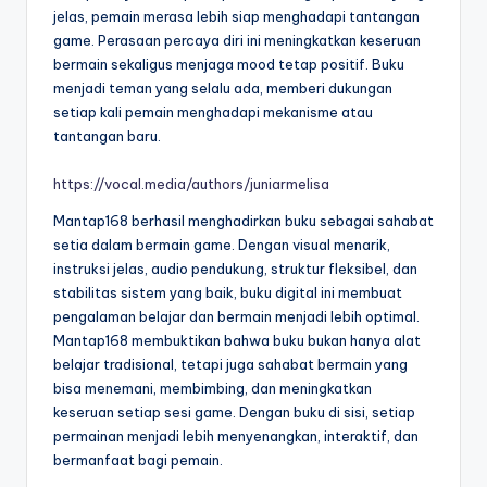
jelas, pemain merasa lebih siap menghadapi tantangan
game. Perasaan percaya diri ini meningkatkan keseruan
bermain sekaligus menjaga mood tetap positif. Buku
menjadi teman yang selalu ada, memberi dukungan
setiap kali pemain menghadapi mekanisme atau
tantangan baru.
https://vocal.media/authors/juniarmelisa
Mantap168 berhasil menghadirkan buku sebagai sahabat
setia dalam bermain game. Dengan visual menarik,
instruksi jelas, audio pendukung, struktur fleksibel, dan
stabilitas sistem yang baik, buku digital ini membuat
pengalaman belajar dan bermain menjadi lebih optimal.
Mantap168 membuktikan bahwa buku bukan hanya alat
belajar tradisional, tetapi juga sahabat bermain yang
bisa menemani, membimbing, dan meningkatkan
keseruan setiap sesi game. Dengan buku di sisi, setiap
permainan menjadi lebih menyenangkan, interaktif, dan
bermanfaat bagi pemain.