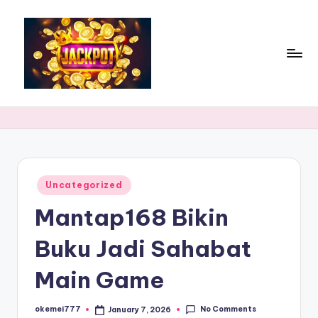
Skip
to
content
H
Jaga
keamanan
in
Anda,
d
hindari
penipuan!
a
Pilih
Posted
Uncategorized
ri
in
situs
Mantap168 Bikin
P
judi
online
e
Buku Jadi Sahabat
terpercaya
ni
dengan
Main Game
RTP
p
tinggi
u
No Comments
untuk
okemei777
January 7, 2026
Posted