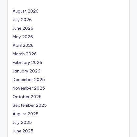
August 2026
July 2026
June 2026
May 2026
April 2026
March 2026
February 2026
January 2026
December 2025
November 2025
October 2025
September 2025
August 2025
July 2025
June 2025