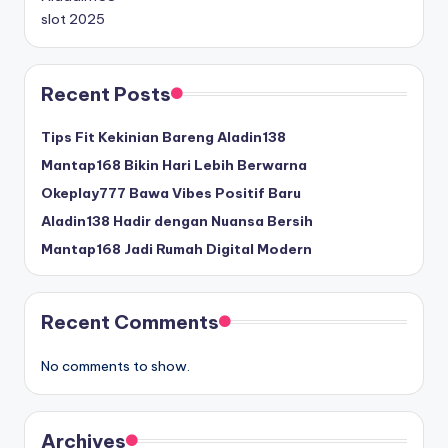
slot 2025
Recent Posts
Tips Fit Kekinian Bareng Aladin138
Mantap168 Bikin Hari Lebih Berwarna
Okeplay777 Bawa Vibes Positif Baru
Aladin138 Hadir dengan Nuansa Bersih
Mantap168 Jadi Rumah Digital Modern
Recent Comments
No comments to show.
Archives