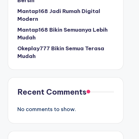
Bersih
Mantap168 Jadi Rumah Digital
Modern
Mantap168 Bikin Semuanya Lebih
Mudah
Okeplay777 Bikin Semua Terasa
Mudah
Recent Comments
No comments to show.