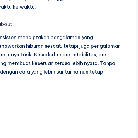
waktu ke waktu.
about
konsisten menciptakan pengalaman yang
nawarkan hiburan sesaat, tetapi juga pengalaman
gan daya tarik. Kesederhanaan, stabilitas, dan
ng membuat keseruan terasa lebih nyata. Tanpa
i dengan cara yang lebih santai namun tetap