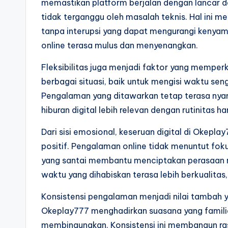
memastikan platform berjalan dengan lancar da
g
tidak terganggu oleh masalah teknis. Hal ini m
A
tanpa interupsi yang dapat mengurangi kenyam
online terasa mulus dan menyenangkan.
m
Fleksibilitas juga menjadi faktor yang mempe
a
berbagai situasi, baik untuk mengisi waktu sen
n
Pengalaman yang ditawarkan tetap terasa nyam
hiburan digital lebih relevan dengan rutinitas h
d
Dari sisi emosional, keseruan digital di Okepl
e
positif. Pengalaman online tidak menuntut foku
n
yang santai membantu menciptakan perasaan r
waktu yang dihabiskan terasa lebih berkualitas, 
g
Konsistensi pengalaman menjadi nilai tambah ya
a
Okeplay777 menghadirkan suasana yang famili
n
membingungkan. Konsistensi ini membangun r