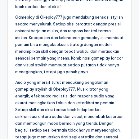
in
lebih cerdas dan efektif.
e
Gameplay di Okeplay777 juga mendukung sensasi stylish
P
secara menyeluruh. Setiap aksi tercatat dengan presisi,
a
animasi berjalan mulus, dan respons kontrol terasa
instan. Kecepatan dan kelancaran gameplay ini membuat
li
pemain bisa mengeksekusi strategi dengan mudah,
n
menampilkan skill dengan tepat waktu, dan merasakan
sensasi bermain yang intens. Kombinasi gameplay lancar
g
dan visual stylish membuat setiap putaran tidak hanya
A
menegangkan, tetapi juga penuh gaya.
m
Audio yang imersif turut mendukung pengalaman
gameplay stylish di Okeplay777. Musik latar yang
a
energik, efek suara realistis, dan respons audio yang
n
akurat meningkatkan fokus dan keterlibatan pemain.
Setiap skill dan aksi terasa lebih hidup berkat
d
sinkronisasi antara audio dan visual, menambah keseruan
e
dan membangun mood bermain yang trendi. Dengan
begitu, setiap sesi bermain tidak hanya menyenangkan,
n
tetapi juga memuaskan dari segi estetika dan sensasi.