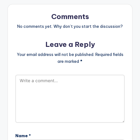
Comments
No comments yet. Why don’t you start the discussion?
Leave a Reply
Your email address will not be published.
Required fields
are marked
*
Name
*