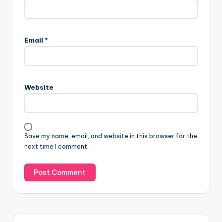
Email
*
Website
Save my name, email, and website in this browser for the
next time I comment.