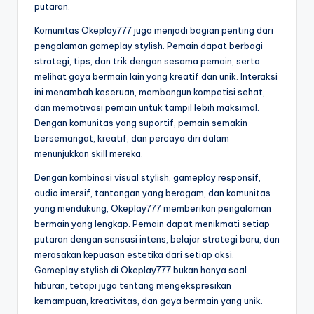
putaran.
Komunitas Okeplay777 juga menjadi bagian penting dari
pengalaman gameplay stylish. Pemain dapat berbagi
strategi, tips, dan trik dengan sesama pemain, serta
melihat gaya bermain lain yang kreatif dan unik. Interaksi
ini menambah keseruan, membangun kompetisi sehat,
dan memotivasi pemain untuk tampil lebih maksimal.
Dengan komunitas yang suportif, pemain semakin
bersemangat, kreatif, dan percaya diri dalam
menunjukkan skill mereka.
Dengan kombinasi visual stylish, gameplay responsif,
audio imersif, tantangan yang beragam, dan komunitas
yang mendukung, Okeplay777 memberikan pengalaman
bermain yang lengkap. Pemain dapat menikmati setiap
putaran dengan sensasi intens, belajar strategi baru, dan
merasakan kepuasan estetika dari setiap aksi.
Gameplay stylish di Okeplay777 bukan hanya soal
hiburan, tetapi juga tentang mengekspresikan
kemampuan, kreativitas, dan gaya bermain yang unik.