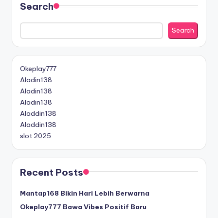
Search
Search
Okeplay777
Aladin138
Aladin138
Aladin138
Aladdin138
Aladdin138
slot 2025
Recent Posts
Mantap168 Bikin Hari Lebih Berwarna
Okeplay777 Bawa Vibes Positif Baru