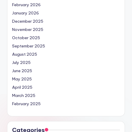
February 2026
January 2026
December 2025
November 2025
October 2025
September 2025
August 2025
July 2025
June 2025
May 2025
April 2025
March 2025
February 2025
Categories