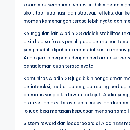
u
koordinasi sempurna. Variasi ini bikin pemain
d
skor, tapi juga hasil dari strategi, refleks, da
momen kemenangan terasa lebih nyata dan m
i
Keunggulan lain Aladin138 adalah stabilitas tek
O
bikin lo bisa fokus penuh pada permainan tanpa
nl
yang mudah dipahami memudahkan lo menavig
Audio jernih berpadu dengan performa server y
in
pengalaman cuan terasa nyata.
e
Komunitas Aladin138 juga bikin pengalaman maki
P
berinteraksi, mabar bareng, dan saling berba
dramatis yang bikin lawan terkejut. Audio yan
a
bikin setiap aksi terasa lebih presisi dan kemen
li
lo juga bisa merasain kepuasan menang sambil
n
Sistem reward dan leaderboard di Aladin138 m