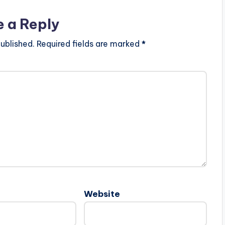
e a Reply
ublished.
Required fields are marked
*
Website