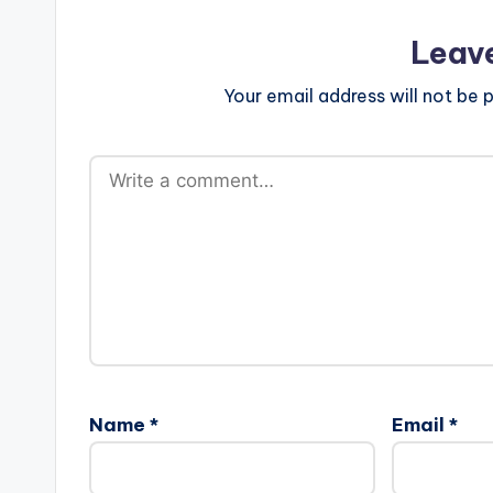
Leav
Your email address will not be p
Name
*
Email
*