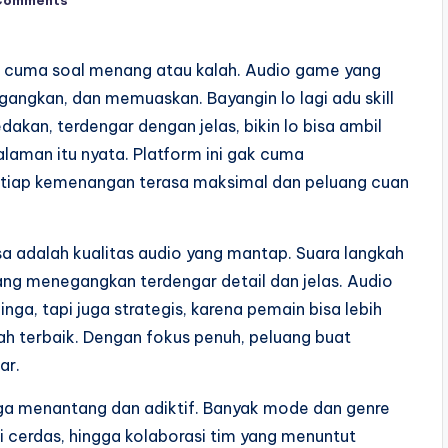
k cuma soal menang atau kalah. Audio game yang
egangkan, dan memuaskan. Bayangin lo lagi adu skill
akan, terdengar dengan jelas, bikin lo bisa ambil
alaman itu nyata. Platform ini gak cuma
setiap kemenangan terasa maksimal dan peluang cuan
sa adalah kualitas audio yang mantap. Suara langkah
 yang menegangkan terdengar detail dan jelas. Audio
linga, tapi juga strategis, karena pemain bisa lebih
h terbaik. Dengan fokus penuh, peluang buat
ar.
uga menantang dan adiktif. Banyak mode dan genre
gi cerdas, hingga kolaborasi tim yang menuntut