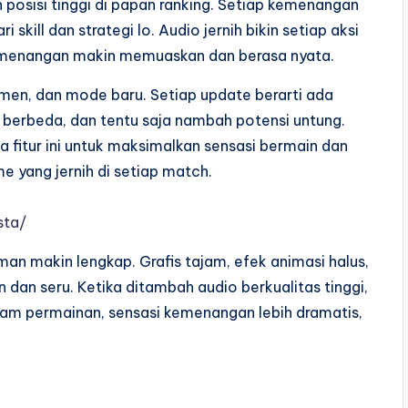
n posisi tinggi di papan ranking. Setiap kemenangan
i skill dan strategi lo. Audio jernih bikin setiap aksi
kemenangan makin memuaskan dan berasa nyata.
amen, dan mode baru. Setiap update berarti ada
i berbeda, dan tentu saja nambah potensi untung.
fitur ini untuk maksimalkan sensasi bermain dan
 yang jernih di setiap match.
sta/
man makin lengkap. Grafis tajam, efek animasi halus,
n dan seru. Ketika ditambah audio berkualitas tinggi,
m permainan, sensasi kemenangan lebih dramatis,