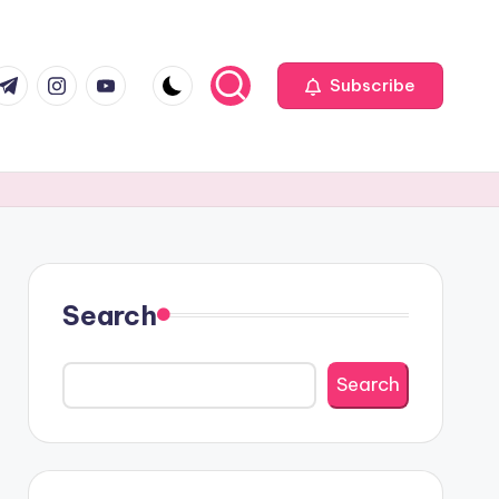
com
r.com
.me
instagram.com
youtube.com
Subscribe
Search
Search