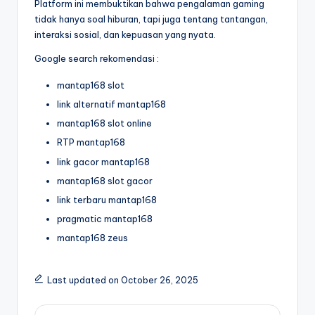
Platform ini membuktikan bahwa pengalaman gaming
tidak hanya soal hiburan, tapi juga tentang tantangan,
interaksi sosial, dan kepuasan yang nyata.
Google search rekomendasi :
mantap168 slot
link alternatif mantap168
mantap168 slot online
RTP mantap168
link gacor mantap168
mantap168 slot gacor
link terbaru mantap168
pragmatic mantap168
mantap168 zeus
Last updated on October 26, 2025