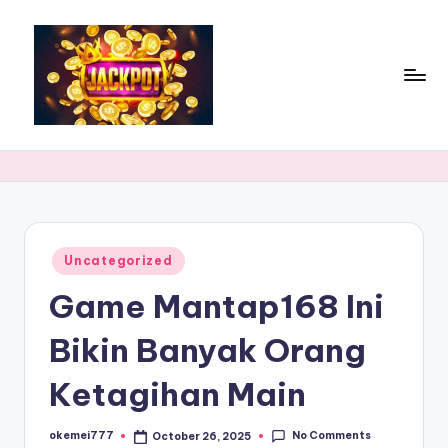
Skip
to
content
H
Jaga
keamanan
in
Anda,
d
hindari
penipuan!
a
Pilih
Posted
Uncategorized
ri
in
situs
Game Mantap168 Ini
P
judi
online
e
Bikin Banyak Orang
terpercaya
ni
dengan
Ketagihan Main
RTP
p
tinggi
u
No Comments
untuk
okemei777
October 26, 2025
Posted