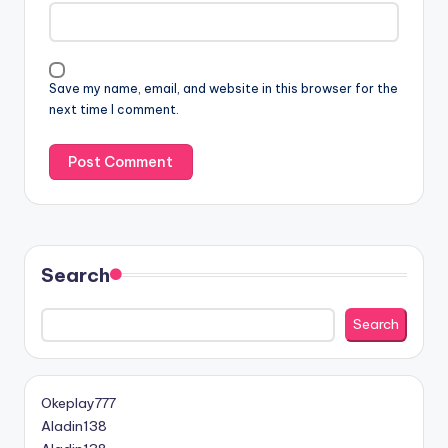
Save my name, email, and website in this browser for the
next time I comment.
Search
Search
Okeplay777
Aladin138