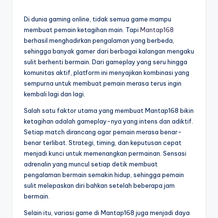
by
kemenangan
a
maksimal!
Di dunia gaming online, tidak semua game mampu
n
membuat pemain ketagihan main. Tapi
Mantap168
!
berhasil menghadirkan pengalaman yang berbeda,
sehingga banyak gamer dari berbagai kalangan mengaku
S
sulit berhenti bermain. Dari gameplay yang seru hingga
it
komunitas aktif, platform ini menyajikan kombinasi yang
sempurna untuk membuat pemain merasa terus ingin
u
kembali lagi dan lagi.
s
Salah satu faktor utama yang membuat Mantap168 bikin
J
ketagihan adalah gameplay-nya yang intens dan adiktif.
Setiap match dirancang agar pemain merasa benar-
u
benar terlibat. Strategi, timing, dan keputusan cepat
d
menjadi kunci untuk memenangkan permainan. Sensasi
adrenalin yang muncul setiap detik membuat
i
pengalaman bermain semakin hidup, sehingga pemain
O
sulit melepaskan diri bahkan setelah beberapa jam
bermain.
nl
Selain itu, variasi game di Mantap168 juga menjadi daya