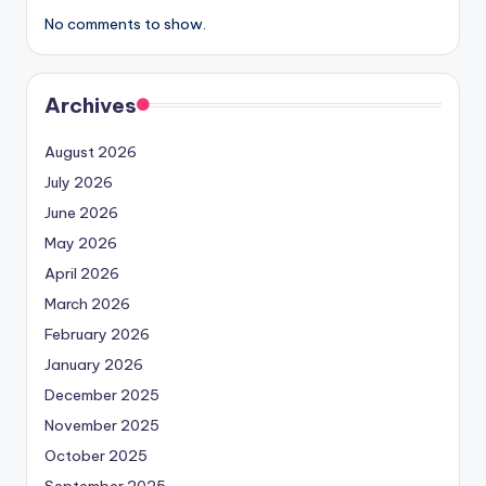
No comments to show.
Archives
August 2026
July 2026
June 2026
May 2026
April 2026
March 2026
February 2026
January 2026
December 2025
November 2025
October 2025
September 2025