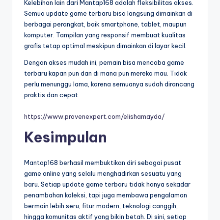
Kelebihan lain dari Mantap168 adalah fleksibilitas akses.
Semua update game terbaru bisa langsung dimainkan di
berbagai perangkat, baik smartphone, tablet, maupun
komputer. Tampilan yang responsif membuat kualitas
grafis tetap optimal meskipun dimainkan di layar kecil.
Dengan akses mudah ini, pemain bisa mencoba game
terbaru kapan pun dan di mana pun mereka mau. Tidak
perlu menunggu lama, karena semuanya sudah dirancang
praktis dan cepat.
https://www.provenexpert.com/elishamayda/
Kesimpulan
Mantap168 berhasil membuktikan diri sebagai pusat
game online yang selalu menghadirkan sesuatu yang
baru. Setiap update game terbaru tidak hanya sekadar
penambahan koleksi, tapi juga membawa pengalaman
bermain lebih seru, fitur modern, teknologi canggih,
hingga komunitas aktif yang bikin betah. Di sini, setiap