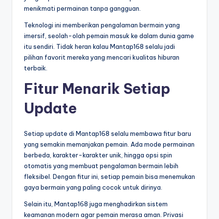
g
menikmati permainan tanpa gangguan.
a
Teknologi ini memberikan pengalaman bermain yang
imersif, seolah-olah pemain masuk ke dalam dunia game
n
itu sendiri. Tidak heran kalau Mantap168 selalu jadi
R
pilihan favorit mereka yang mencari kualitas hiburan
terbaik.
T
Fitur Menarik Setiap
P
T
Update
in
Setiap update di Mantap168 selalu membawa fitur baru
g
yang semakin memanjakan pemain. Ada mode permainan
gi
berbeda, karakter-karakter unik, hingga opsi spin
otomatis yang membuat pengalaman bermain lebih
fleksibel. Dengan fitur ini, setiap pemain bisa menemukan
gaya bermain yang paling cocok untuk dirinya.
Selain itu, Mantap168 juga menghadirkan sistem
keamanan modern agar pemain merasa aman. Privasi