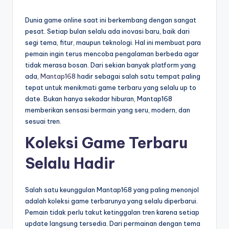
by
kemenangan
a
maksimal!
Dunia game online saat ini berkembang dengan sangat
n
pesat. Setiap bulan selalu ada inovasi baru, baik dari
!
segi tema, fitur, maupun teknologi. Hal ini membuat para
pemain ingin terus mencoba pengalaman berbeda agar
S
tidak merasa bosan. Dari sekian banyak platform yang
it
ada,
Mantap168
hadir sebagai salah satu tempat paling
tepat untuk menikmati game terbaru yang selalu up to
u
date. Bukan hanya sekadar hiburan, Mantap168
s
memberikan sensasi bermain yang seru, modern, dan
sesuai tren.
J
Koleksi Game Terbaru
u
Selalu Hadir
d
i
Salah satu keunggulan Mantap168 yang paling menonjol
O
adalah koleksi game terbarunya yang selalu diperbarui.
nl
Pemain tidak perlu takut ketinggalan tren karena setiap
update langsung tersedia. Dari permainan dengan tema