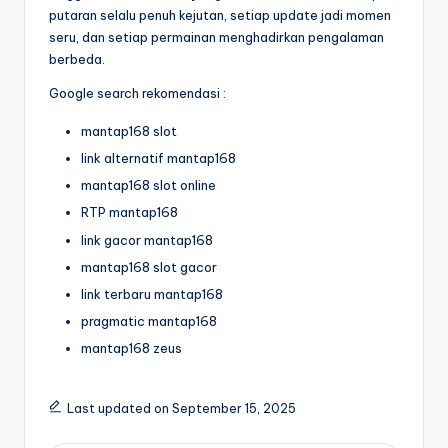
putaran selalu penuh kejutan, setiap update jadi momen
seru, dan setiap permainan menghadirkan pengalaman
berbeda.
Google search rekomendasi :
mantap168 slot
link alternatif mantap168
mantap168 slot online
RTP mantap168
link gacor mantap168
mantap168 slot gacor
link terbaru mantap168
pragmatic mantap168
mantap168 zeus
Last updated on September 15, 2025