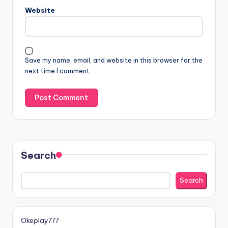
Website
Save my name, email, and website in this browser for the
next time I comment.
Search
Search
Okeplay777