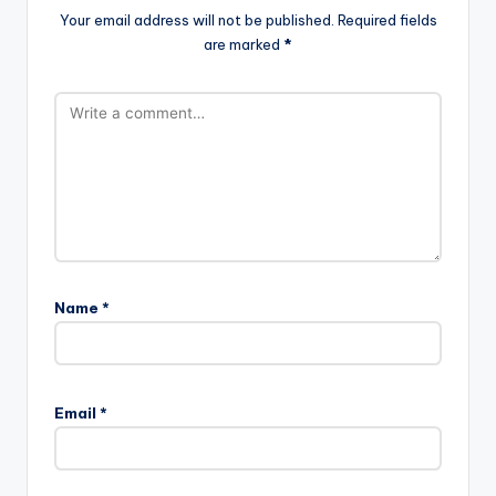
Your email address will not be published.
Required fields
are marked
*
Name
*
Email
*