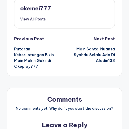
okemei777
View All Posts
Post
Previous Post
Next Post
Putaran
Main Santai Nuansa
navigation
Keberuntungan Bikin
Syahdu Selalu Ada Di
Main Makin Gokil di
Aladin138
Okeplay777
Comments
No comments yet. Why don’t you start the discussion?
Leave a Reply