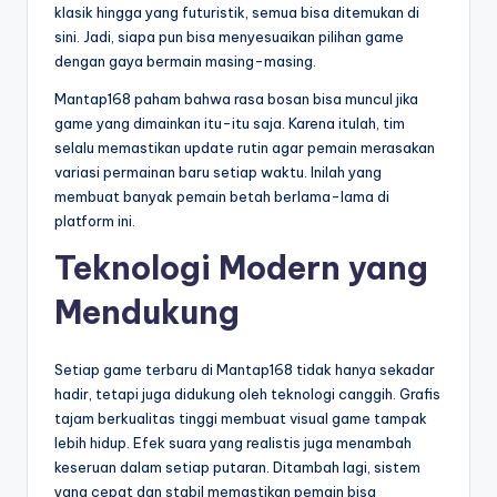
in
klasik hingga yang futuristik, semua bisa ditemukan di
e
sini. Jadi, siapa pun bisa menyesuaikan pilihan game
dengan gaya bermain masing-masing.
P
Mantap168 paham bahwa rasa bosan bisa muncul jika
a
game yang dimainkan itu-itu saja. Karena itulah, tim
li
selalu memastikan update rutin agar pemain merasakan
variasi permainan baru setiap waktu. Inilah yang
n
membuat banyak pemain betah berlama-lama di
g
platform ini.
A
Teknologi Modern yang
m
Mendukung
a
n
Setiap game terbaru di Mantap168 tidak hanya sekadar
hadir, tetapi juga didukung oleh teknologi canggih. Grafis
d
tajam berkualitas tinggi membuat visual game tampak
e
lebih hidup. Efek suara yang realistis juga menambah
keseruan dalam setiap putaran. Ditambah lagi, sistem
n
yang cepat dan stabil memastikan pemain bisa