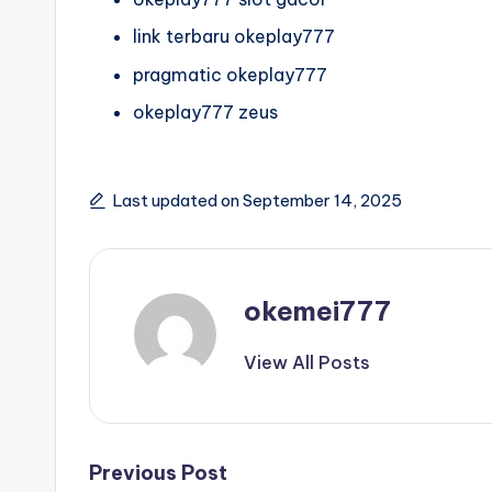
link terbaru okeplay777
pragmatic okeplay777
okeplay777 zeus
Last updated on September 14, 2025
okemei777
View All Posts
Post
Previous Post