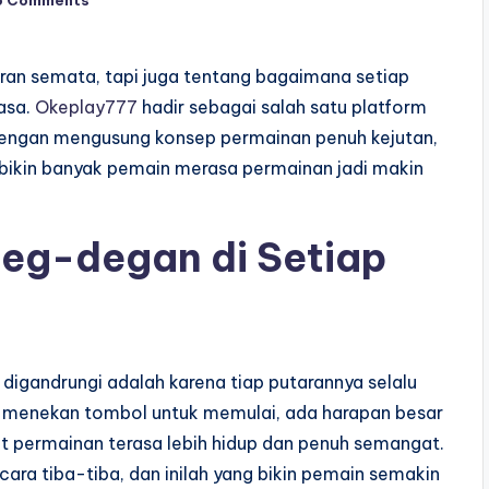
uran semata, tapi juga tentang bagaimana setiap
iasa.
Okeplay777
hadir sebagai salah satu platform
engan mengusung konsep permainan penuh kejutan,
 bikin banyak pemain merasa permainan jadi makin
Deg-degan di Setiap
igandrungi adalah karena tiap putarannya selalu
 menekan tombol untuk memulai, ada harapan besar
t permainan terasa lebih hidup dan penuh semangat.
ra tiba-tiba, dan inilah yang bikin pemain semakin