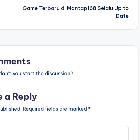
Game Terbaru di Mantap168 Selalu Up to
Date
mments
n’t you start the discussion?
e a Reply
ublished.
Required fields are marked
*