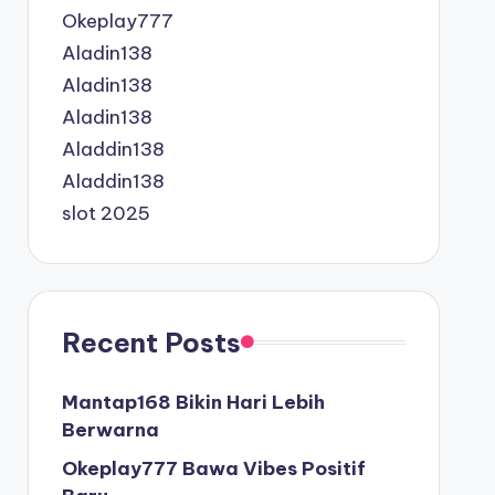
Okeplay777
Aladin138
Aladin138
Aladin138
Aladdin138
Aladdin138
slot 2025
Recent Posts
Mantap168 Bikin Hari Lebih
Berwarna
Okeplay777 Bawa Vibes Positif