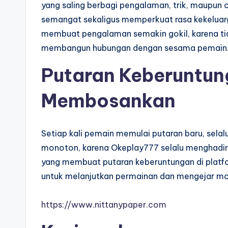
yang saling berbagi pengalaman, trik, maupun 
R
semangat sekaligus memperkuat rasa kekeluarg
membuat pengalaman semakin gokil, karena ti
T
membangun hubungan dengan sesama pemain
P
Putaran Keberuntun
T
Membosankan
in
g
Setiap kali pemain memulai putaran baru, selal
g
monoton, karena Okeplay777 selalu menghadirkan
yang membuat putaran keberuntungan di platfo
i
untuk melanjutkan permainan dan mengejar mo
https://www.nittanypaper.com