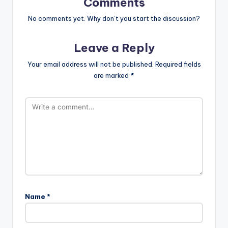
Comments
No comments yet. Why don’t you start the discussion?
Leave a Reply
Your email address will not be published.
Required fields
are marked
*
Name
*