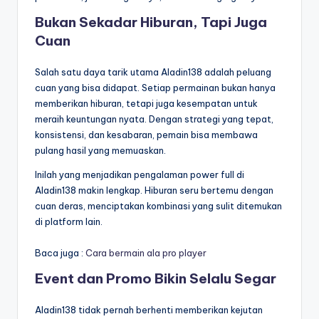
g
Bukan Sekadar Hiburan, Tapi Juga
a
Cuan
n
Salah satu daya tarik utama Aladin138 adalah peluang
R
cuan yang bisa didapat. Setiap permainan bukan hanya
T
memberikan hiburan, tetapi juga kesempatan untuk
meraih keuntungan nyata. Dengan strategi yang tepat,
P
konsistensi, dan kesabaran, pemain bisa membawa
T
pulang hasil yang memuaskan.
in
Inilah yang menjadikan pengalaman power full di
Aladin138 makin lengkap. Hiburan seru bertemu dengan
g
cuan deras, menciptakan kombinasi yang sulit ditemukan
gi
di platform lain.
Baca juga :
Cara bermain ala pro player
Event dan Promo Bikin Selalu Segar
Aladin138 tidak pernah berhenti memberikan kejutan