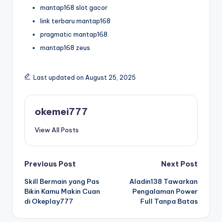
mantap168 slot gacor
link terbaru mantap168
pragmatic mantap168
mantap168 zeus
Last updated on August 25, 2025
okemei777
View All Posts
Post
Previous Post
Next Post
Skill Bermain yang Pas
Aladin138 Tawarkan
navigation
Bikin Kamu Makin Cuan
Pengalaman Power
di Okeplay777
Full Tanpa Batas