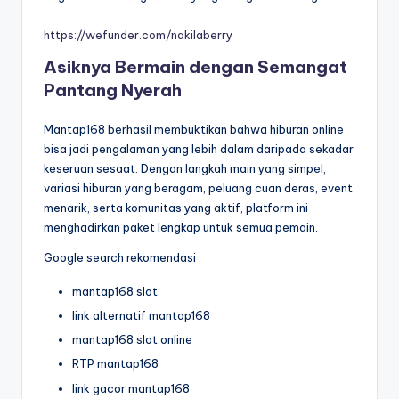
https://wefunder.com/nakilaberry
Asiknya Bermain dengan Semangat
Pantang Nyerah
Mantap168 berhasil membuktikan bahwa hiburan online
bisa jadi pengalaman yang lebih dalam daripada sekadar
keseruan sesaat. Dengan langkah main yang simpel,
variasi hiburan yang beragam, peluang cuan deras, event
menarik, serta komunitas yang aktif, platform ini
menghadirkan paket lengkap untuk semua pemain.
Google search rekomendasi :
mantap168 slot
link alternatif mantap168
mantap168 slot online
RTP mantap168
link gacor mantap168