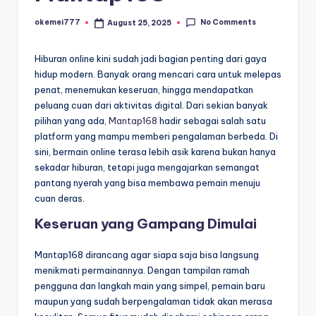
kemenangan
a
No Comments
okemei777
August 25, 2025
maksimal!
Posted
n
by
!
Hiburan online kini sudah jadi bagian penting dari gaya
hidup modern. Banyak orang mencari cara untuk melepas
S
penat, menemukan keseruan, hingga mendapatkan
it
peluang cuan dari aktivitas digital. Dari sekian banyak
pilihan yang ada,
Mantap168
hadir sebagai salah satu
u
platform yang mampu memberi pengalaman berbeda. Di
s
sini, bermain online terasa lebih asik karena bukan hanya
sekadar hiburan, tetapi juga mengajarkan semangat
J
pantang nyerah yang bisa membawa pemain menuju
u
cuan deras.
d
Keseruan yang Gampang Dimulai
i
Mantap168 dirancang agar siapa saja bisa langsung
O
menikmati permainannya. Dengan tampilan ramah
pengguna dan langkah main yang simpel, pemain baru
nl
maupun yang sudah berpengalaman tidak akan merasa