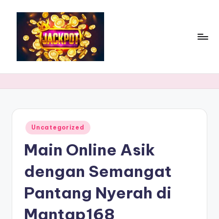
Skip
to
content
H
Jaga
keamanan
in
Anda,
d
hindari
penipuan!
a
Pilih
Posted
Uncategorized
ri
in
situs
Main Online Asik
P
judi
online
e
dengan Semangat
terpercaya
ni
dengan
Pantang Nyerah di
RTP
p
tinggi
Mantap168
u
untuk