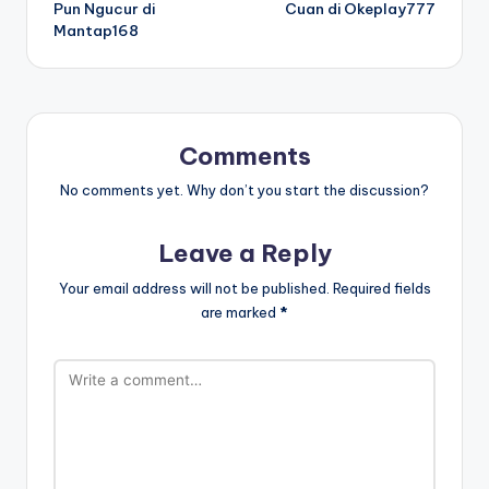
Pun Ngucur di
Cuan di Okeplay777
Mantap168
Comments
No comments yet. Why don’t you start the discussion?
Leave a Reply
Your email address will not be published.
Required fields
are marked
*