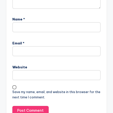
Name
*
Email
*
Website
Save my name, email, and website in this browser for the
next time I comment.