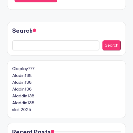
Search
Search
Okeplay777
Aladin138
Aladin138
Aladin138
Aladdin138
Aladdin138
slot 2025
Recent Posts