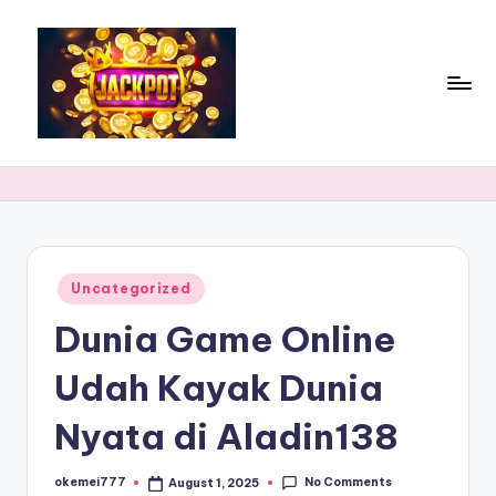
Skip
to
content
H
Jaga
keamanan
in
Anda,
d
hindari
penipuan!
a
Pilih
Posted
Uncategorized
ri
in
situs
Dunia Game Online
P
judi
online
e
Udah Kayak Dunia
terpercaya
ni
dengan
Nyata di Aladin138
RTP
p
tinggi
u
No Comments
untuk
okemei777
August 1, 2025
Posted