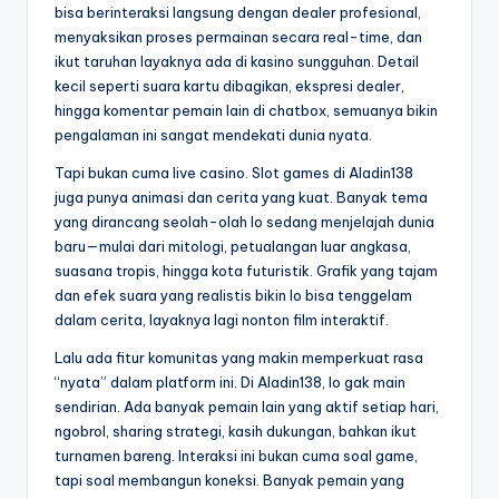
in
bisa berinteraksi langsung dengan dealer profesional,
e
menyaksikan proses permainan secara real-time, dan
ikut taruhan layaknya ada di kasino sungguhan. Detail
P
kecil seperti suara kartu dibagikan, ekspresi dealer,
a
hingga komentar pemain lain di chatbox, semuanya bikin
pengalaman ini sangat mendekati dunia nyata.
li
Tapi bukan cuma live casino. Slot games di Aladin138
n
juga punya animasi dan cerita yang kuat. Banyak tema
g
yang dirancang seolah-olah lo sedang menjelajah dunia
baru—mulai dari mitologi, petualangan luar angkasa,
A
suasana tropis, hingga kota futuristik. Grafik yang tajam
m
dan efek suara yang realistis bikin lo bisa tenggelam
dalam cerita, layaknya lagi nonton film interaktif.
a
Lalu ada fitur komunitas yang makin memperkuat rasa
n
“nyata” dalam platform ini. Di Aladin138, lo gak main
d
sendirian. Ada banyak pemain lain yang aktif setiap hari,
ngobrol, sharing strategi, kasih dukungan, bahkan ikut
e
turnamen bareng. Interaksi ini bukan cuma soal game,
n
tapi soal membangun koneksi. Banyak pemain yang