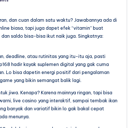
garan, dan cuan dalam satu waktu? Jawabannya ada di
nline biasa, tapi juga dapet efek “vitamin” buat
, dan saldo bisa-bisa ikut naik juga. Singkatnya:
, deadline, atau rutinitas yang itu-itu aja, pasti
ap168 hadir kayak suplemen digital yang gak cuma
an. Lo bisa dapetin energi positif dari pengalaman
 game yang bikin semangat balik lagi.
uk jiwa. Kenapa? Karena mainnya ringan, tapi bisa
arni, live casino yang interaktif, sampai tembak ikan
ang banyak dan variatif bikin lo gak bakal cepat
 ada menunya.