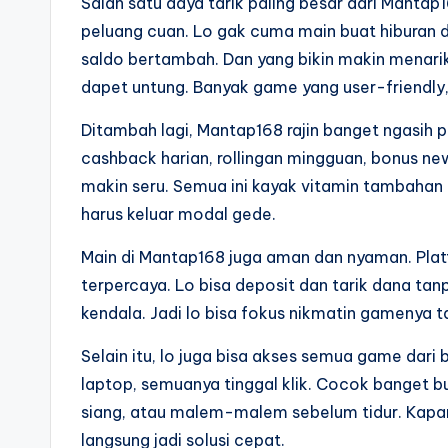
u
Salah satu daya tarik paling besar dari Manta
peluang cuan. Lo gak cuma main buat hiburan d
d
saldo bertambah. Dan yang bikin makin menarik
i
dapet untung. Banyak game yang user-friendly
O
Ditambah lagi, Mantap168 rajin banget ngasih 
cashback harian, rollingan mingguan, bonus n
nl
makin seru. Semua ini kayak vitamin tambahan
in
harus keluar modal gede.
e
Main di Mantap168 juga aman dan nyaman. Platf
terpercaya. Lo bisa deposit dan tarik dana ta
P
kendala. Jadi lo bisa fokus nikmatin gamenya t
a
Selain itu, lo juga bisa akses semua game dari
li
laptop, semuanya tinggal klik. Cocok banget b
siang, atau malem-malem sebelum tidur. Kapan 
n
langsung jadi solusi cepat.