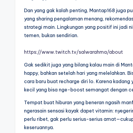
g
Dan yang gak kalah penting, Mantap168 juga pu
A
yang sharing pengalaman menang, rekomendasi
strategi main. Lingkungan yang positif ini jadi
m
temen, bukan sendirian.
a
https://www.twitch.tv/salwarahma/about
n
Gak sedikit juga yang bilang kalau main di Ma
d
happy, bahkan setelah hari yang melelahkan. Bis
e
cara baru buat recharge diri lo. Karena kadang y
kecil yang bisa nge-boost semangat dengan c
n
Tempat buat hiburan yang beneran ngasih manfa
g
ngerasain sensasi kayak dapet vitamin: nyegeri
a
perlu ribet, gak perlu serius-serius amat—cuku
keseruannya.
n