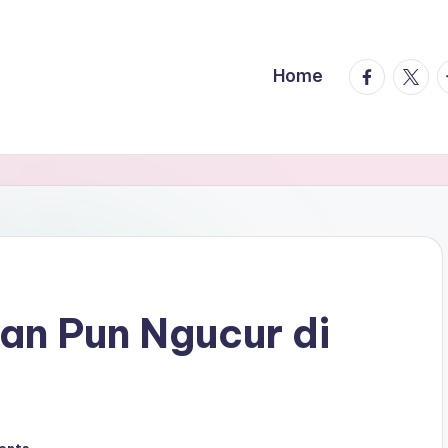
facebook.
twitte
t
Home
an Pun Ngucur di
ents