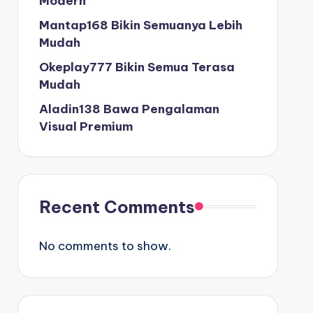
Modern
Mantap168 Bikin Semuanya Lebih
Mudah
Okeplay777 Bikin Semua Terasa
Mudah
Aladin138 Bawa Pengalaman
Visual Premium
Recent Comments
No comments to show.