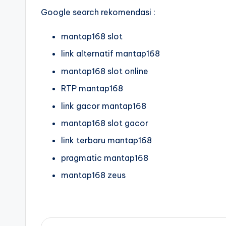
Google search rekomendasi :
R
T
mantap168 slot
link alternatif mantap168
P
mantap168 slot online
T
RTP mantap168
in
link gacor mantap168
g
mantap168 slot gacor
link terbaru mantap168
g
pragmatic mantap168
i
mantap168 zeus