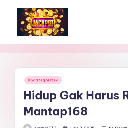
Skip
to
content
H
Jaga
keamanan
in
Anda,
d
hindari
penipuan!
a
Posted
Uncategorized
Pilih
in
ri
situs
Hidup Gak Harus 
judi
P
Mantap168
online
e
terpercaya
ni
dengan
No Comm