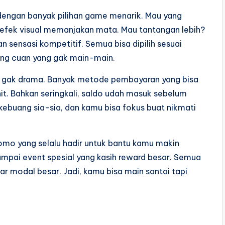
dengan banyak pilihan game menarik. Mau yang
 efek visual memanjakan mata. Mau tantangan lebih?
 sensasi kompetitif. Semua bisa dipilih sesuai
ang cuan yang gak main-main.
adi gak drama. Banyak metode pembayaran yang bisa
it. Bahkan seringkali, saldo udah masuk sebelum
kebuang sia-sia, dan kamu bisa fokus buat nikmati
romo yang selalu hadir untuk bantu kamu makin
sampai event spesial yang kasih reward besar. Semua
uar modal besar. Jadi, kamu bisa main santai tapi