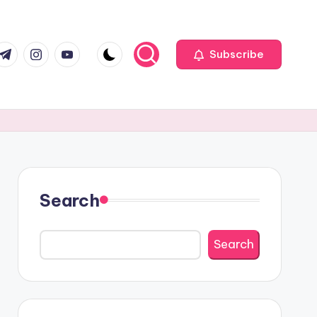
com
r.com
.me
instagram.com
youtube.com
Subscribe
Search
Search