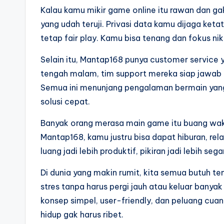
g
Kalau kamu mikir game online itu rawan dan 
yang udah teruji. Privasi data kamu dijaga ke
A
tetap fair play. Kamu bisa tenang dan fokus n
m
Selain itu, Mantap168 punya customer service y
a
tengah malam, tim support mereka siap jawab 
Semua ini menunjang pengalaman bermain yang 
n
solusi cepat.
d
Banyak orang merasa main game itu buang wakt
e
Mantap168, kamu justru bisa dapat hiburan, rel
luang jadi lebih produktif, pikiran jadi lebih se
n
Di dunia yang makin rumit, kita semua butuh t
g
stres tanpa harus pergi jauh atau keluar banya
a
konsep simpel, user-friendly, dan peluang cuan
hidup gak harus ribet.
n