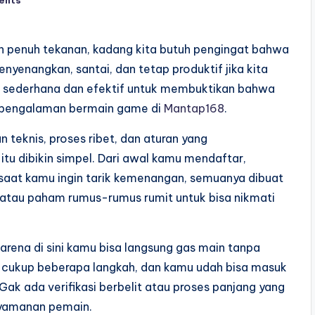
an penuh tekanan, kadang kita butuh pengingat bahwa
enyenangkan, santai, dan tetap produktif jika kita
ng sederhana dan efektif untuk membuktikan bahwa
a pengalaman bermain game di
Mantap168
.
 teknis, proses ribet, dan aturan yang
tu dibikin simpel. Dari awal kamu mendaftar,
saat kamu ingin tarik kemenangan, semuanya dibuat
i atau paham rumus-rumus rumit untuk bisa nikmati
arena di sini kamu bisa langsung gas main tanpa
t, cukup beberapa langkah, dan kamu udah bisa masuk
ak ada verifikasi berbelit atau proses panjang yang
enyamanan pemain.