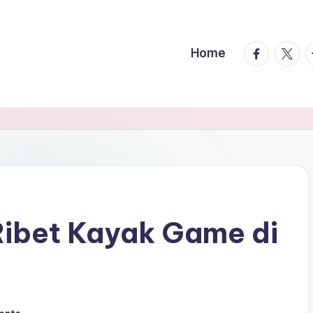
facebook.
twitte
t
Home
Ribet Kayak Game di
ents