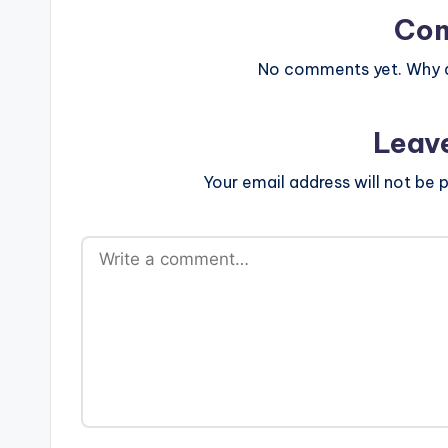
Co
No comments yet. Why do
Leav
Your email address will not be p