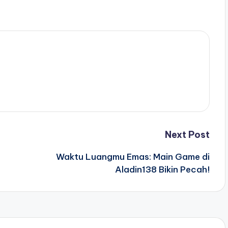
Next Post
Waktu Luangmu Emas: Main Game di
Aladin138 Bikin Pecah!