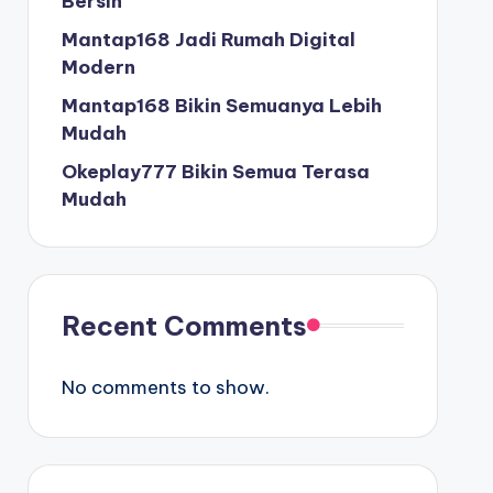
Bersih
Mantap168 Jadi Rumah Digital
Modern
Mantap168 Bikin Semuanya Lebih
Mudah
Okeplay777 Bikin Semua Terasa
Mudah
Recent Comments
No comments to show.