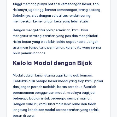
in
tinggi memang punya potensi kemenangan besar, tapi
e
risikonya juga tinggi karena kemenangan jarang datang.
Sebaliknya, slot dengan volatilitas rendah sering
P
memberikan kemenangan kecil yang lebih stabil.
a
Dengan mengetahui pola permainan, kamu bisa
li
mengatur strategi taruhan yang pas dan menghindari
risiko besar yang bisa bikin saldo cepat habis. Jangan
n
asal main tanpa tahu permainan, karena itu yang sering
g
bikin pemain boncos.
A
Kelola Modal dengan Bijak
m
Modal adalah kunci utama agar kamu gak boncos.
a
Tentukan dulu berapa besar modal yang siap kamu pakai
n
dan jangan pernah melebihi batas tersebut. Buatlah
perencanaan penggunaan modal, misalnya bagi jadi
d
beberapa bagian untuk beberapa sesi permainan.
e
Dengan cara ini, kamu bisa main lebih lama dan tidak
langsung kehabisan modal karena taruhan yang terlalu
n
besar di awal.