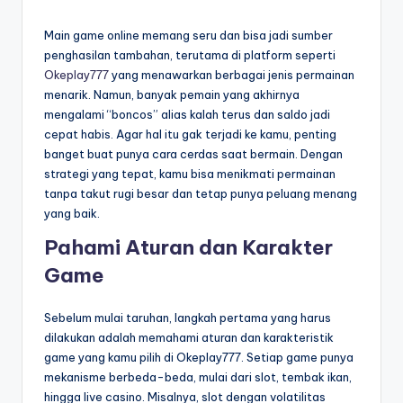
by
kemenangan
a
maksimal!
Main game online memang seru dan bisa jadi sumber
n
penghasilan tambahan, terutama di platform seperti
!
Okeplay777
yang menawarkan berbagai jenis permainan
menarik. Namun, banyak pemain yang akhirnya
S
mengalami “boncos” alias kalah terus dan saldo jadi
it
cepat habis. Agar hal itu gak terjadi ke kamu, penting
banget buat punya cara cerdas saat bermain. Dengan
u
strategi yang tepat, kamu bisa menikmati permainan
s
tanpa takut rugi besar dan tetap punya peluang menang
yang baik.
J
Pahami Aturan dan Karakter
u
Game
d
i
Sebelum mulai taruhan, langkah pertama yang harus
dilakukan adalah memahami aturan dan karakteristik
O
game yang kamu pilih di Okeplay777. Setiap game punya
nl
mekanisme berbeda-beda, mulai dari slot, tembak ikan,
hingga live casino. Misalnya, slot dengan volatilitas