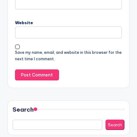
Website
Save my name, email, and website in this browser for the
next time I comment.
Search
Search