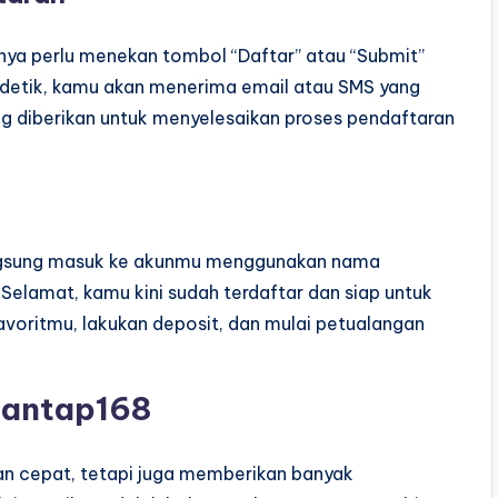
nya perlu menekan tombol “Daftar” atau “Submit”
 detik, kamu akan menerima email atau SMS yang
yang diberikan untuk menyelesaikan proses pendaftaran
 langsung masuk ke akunmu menggunakan nama
 Selamat, kamu kini sudah terdaftar dan siap untuk
avoritmu, lakukan deposit, dan mulai petualangan
Mantap168
n cepat, tetapi juga memberikan banyak