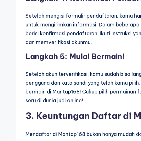
Setelah mengisi formulir pendaftaran, kamu ha
untuk mengirimkan informasi. Dalam beberapa
berisi konfirmasi pendaftaran. Ikuti instruksi 
dan memverifikasi akunmu.
Langkah 5: Mulai Bermain!
Setelah akun terverifikasi, kamu sudah bisa
pengguna dan kata sandi yang telah kamu pilih.
bermain di Mantap168! Cukup pilih permainan f
seru di dunia judi online!
3.
Keuntungan Daftar di 
Mendaftar di Mantap168 bukan hanya mudah da