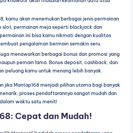
npa khawatir akan masalah keamanan data atau
68, kamu akan menemukan berbagai jenis permainan
n slot, permainan meja seperti blackjack dan
permainan ini bisa kamu nikmati dengan kualitas
g membuat pengalaman bermain semakin seru.
 juga menawarkan berbagai bonus dan promosi yang
maupun pemain lama. Bonus deposit, cashback, dan
an peluang kamu untuk menang lebih banyak.
n jika Mantap168 menjadi pilihan utama bagi banyak
ih menarik, proses pendaftarannya sangat mudah dan
 dalam waktu satu menit!
168: Cepat dan Mudah!