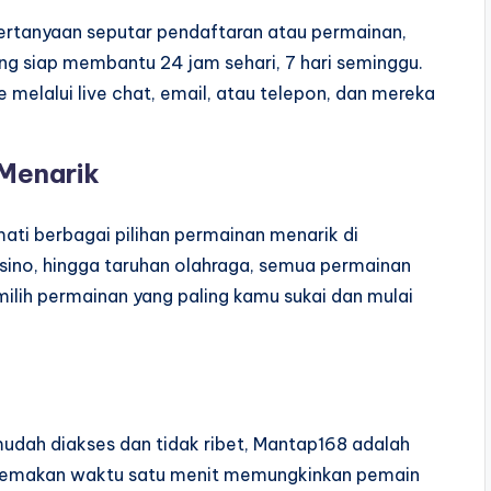
pertanyaan seputar pendaftaran atau permainan,
g siap membantu 24 jam sehari, 7 hari seminggu.
elalui live chat, email, atau telepon, dan mereka
Menarik
ati berbagai pilihan permainan menarik di
asino, hingga taruhan olahraga, semua permainan
milih permainan yang paling kamu sukai dan mulai
mudah diakses dan tidak ribet, Mantap168 adalah
memakan waktu satu menit memungkinkan pemain