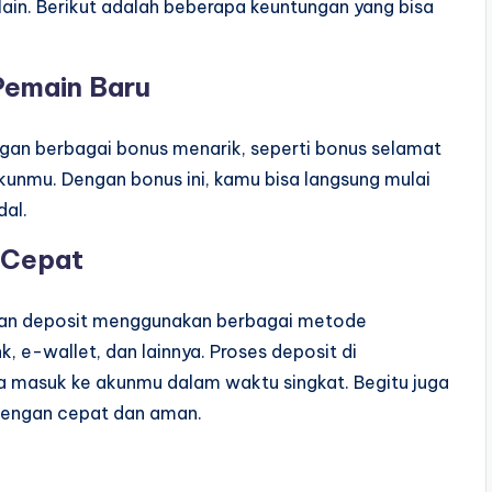
 lain. Berikut adalah beberapa keuntungan yang bisa
Pemain Baru
gan berbagai bonus menarik, seperti bonus selamat
nmu. Dengan bonus ini, kamu bisa langsung mulai
al.
 Cepat
ukan deposit menggunakan berbagai metode
, e-wallet, dan lainnya. Proses deposit di
a masuk ke akunmu dalam waktu singkat. Begitu juga
 dengan cepat dan aman.