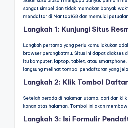
Salah satu alasan mengapa banyak pemain me
g
sangat simpel dan tidak memakan banyak wakt
A
mendaftar di Mantap168 dan memulai petuala
Langkah 1: Kunjungi Situs Re
m
a
Langkah pertama yang perlu kamu lakukan adal
n
browser perangkatmu. Situs ini dapat diakse
itu komputer, laptop, tablet, atau smartphone
d
langsung melihat tombol pendaftaran yang jel
e
Langkah 2: Klik Tombol Daftar
n
Setelah berada di halaman utama, cari dan klik
g
kanan atas halaman. Tombol ini akan membaw
a
Langkah 3: Isi Formulir Pendaf
n