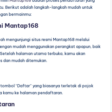
milih
Mantap168
adalah proses pendaftaran yang
u. Berikut adalah langkah-langkah mudah untuk
ngan bermainmu:
smi Mantap168
ah mengunjungi situs resmi Mantap168 melalui
s dengan mudah menggunakan perangkat apapun, baik
. Setelah halaman utama terbuka, kamu akan
as dan mudah ditemukan.
 tombol “Daftar” yang biasanya terletak di pojok
a kamu ke halaman pendaftaran.
taran