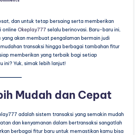
pesat, dan untuk tetap bersaing serta memberikan
i online
Okeplay777
selalu berinovasi. Baru-baru ini,
ru yang akan membuat pengalaman bermain judi
emudahan transaksi hingga berbagai tambahan fitur
iap memberikan yang terbaik bagi setiap
ni? Yuk, simak lebih lanjut!
Lebih Mudah dan Cepat
play777 adalah sistem transaksi yang semakin mudah
epatan dan kenyamanan dalam bertransaksi sangatlah
rkan berbagai fitur baru untuk memastikan kamu bisa