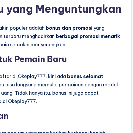
aru yang Menguntungkan
akin populer adalah
bonus dan promosi
yang
n terbaru menghadirkan
berbagai promosi menarik
main semakin menyenangkan.
tuk Pemain Baru
ftar di Okeplay777, kini ada
bonus selamat
kamu bisa langsung memulai permainan dengan modal
ang. Tidak hanya itu, bonus ini juga dapat
a di Okeplay777.
an
n mingguan yang memberikan berbagai hadiah