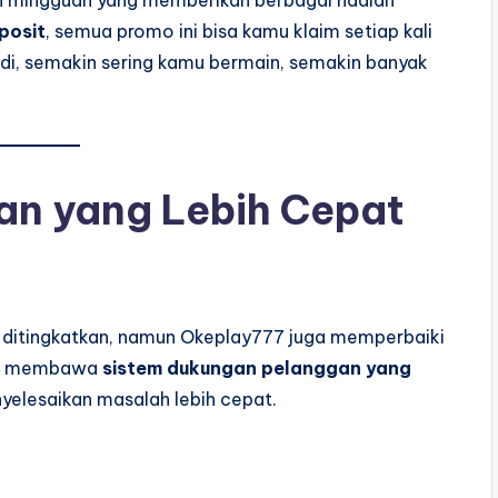
posit
, semua promo ini bisa kamu klaim setiap kali
 Jadi, semakin sering kamu bermain, semakin banyak
an yang Lebih Cepat
ng ditingkatkan, namun Okeplay777 juga memperbaiki
aru membawa
sistem dukungan pelanggan yang
lesaikan masalah lebih cepat.