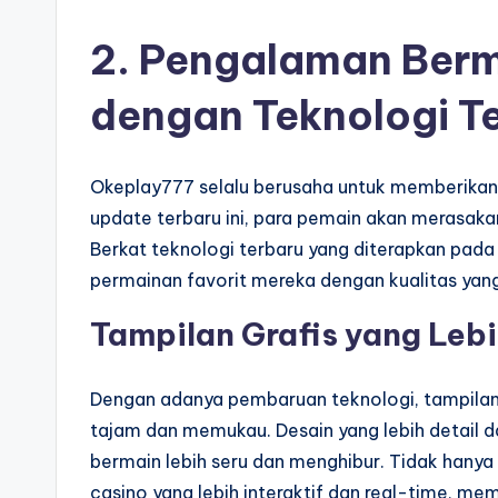
g
2. Pengalaman Berm
A
dengan Teknologi T
m
a
Okeplay777 selalu berusaha untuk memberikan
n
update terbaru ini, para pemain akan merasaka
d
Berkat teknologi terbaru yang diterapkan pada 
permainan favorit mereka dengan kualitas yang 
e
Tampilan Grafis yang Leb
n
g
Dengan adanya pembaruan teknologi, tampilan
tajam dan memukau. Desain yang lebih detail
a
bermain lebih seru dan menghibur. Tidak hanya
n
casino yang lebih interaktif dan real-time, m