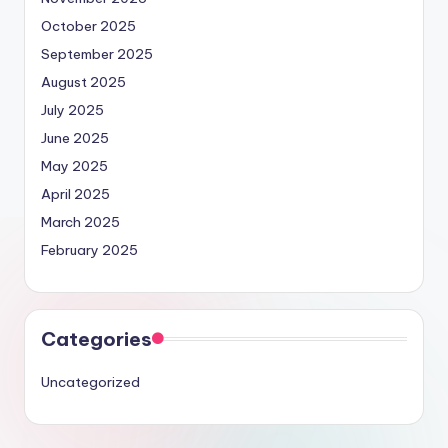
October 2025
September 2025
August 2025
July 2025
June 2025
May 2025
April 2025
March 2025
February 2025
Categories
Uncategorized