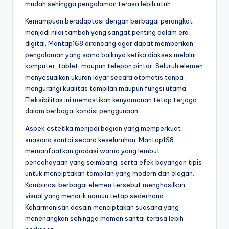
mudah sehingga pengalaman terasa lebih utuh.
Kemampuan beradaptasi dengan berbagai perangkat
menjadi nilai tambah yang sangat penting dalam era
digital. Mantap168 dirancang agar dapat memberikan
pengalaman yang sama baiknya ketika diakses melalui
komputer, tablet, maupun telepon pintar. Seluruh elemen
menyesuaikan ukuran layar secara otomatis tanpa
mengurangi kualitas tampilan maupun fungsi utama.
Fleksibilitas ini memastikan kenyamanan tetap terjaga
dalam berbagai kondisi penggunaan.
Aspek estetika menjadi bagian yang memperkuat
suasana santai secara keseluruhan. Mantap168
memanfaatkan gradasi warna yang lembut,
pencahayaan yang seimbang, serta efek bayangan tipis
untuk menciptakan tampilan yang modern dan elegan.
Kombinasi berbagai elemen tersebut menghasilkan
visual yang menarik namun tetap sederhana.
Keharmonisan desain menciptakan suasana yang
menenangkan sehingga momen santai terasa lebih