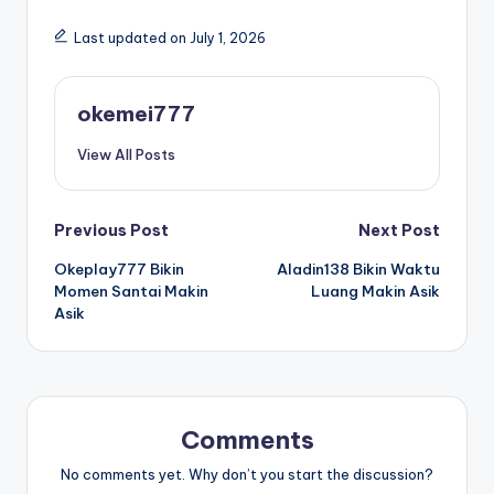
Last updated on July 1, 2026
okemei777
View All Posts
Post
Previous Post
Next Post
Okeplay777 Bikin
Aladin138 Bikin Waktu
navigation
Momen Santai Makin
Luang Makin Asik
Asik
Comments
No comments yet. Why don’t you start the discussion?