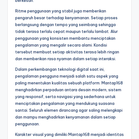
berkesan.
Ritme penggunaan yang stabil juga memberikan
pengaruh besar terhadap kenyamanan. Setiap proses
berlangsung dengan tempo yang seimbang sehingga
tidak terasa terlalu cepat maupun terlalu lambat. Alur
penggunaan yang konsisten membantu menciptakan
pengalaman yang mengalir secara alami. Kondisi
tersebut membuat setiap aktivitas terasa lebih ringan
dan memberikan rasa nyaman dalam setiap interaksi.
Dalam perkembangan teknologi digital saat ini,
pengalaman pengguna menjadi salah satu aspek yang
paling menentukan kualitas sebuah platform. Mantap168
menghadirkan perpaduan antara desain modern, sistem
yang responsif, serta navigasi yang sederhana untuk
menciptakan pengalaman yang mendukung suasana
santai. Seluruh elemen dirancang agar saling melengkapi
dan mampu menghadirkan kenyamanan dalam setiap
penggunaan.
Karakter visual yang dimiliki Mantap168 menjadi identitas