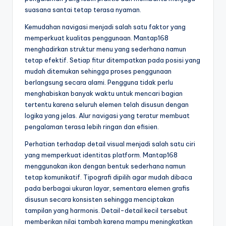
suasana santai tetap terasa nyaman.
Kemudahan navigasi menjadi salah satu faktor yang
memperkuat kualitas penggunaan. Mantap168
menghadirkan struktur menu yang sederhana namun
tetap efektif. Setiap fitur ditempatkan pada posisi yang
mudah ditemukan sehingga proses penggunaan
berlangsung secara alami. Pengguna tidak perlu
menghabiskan banyak waktu untuk mencari bagian
tertentu karena seluruh elemen telah disusun dengan
logika yang jelas. Alur navigasi yang teratur membuat
pengalaman terasa lebih ringan dan efisien.
Perhatian terhadap detail visual menjadi salah satu ciri
yang memperkuat identitas platform. Mantap168
menggunakan ikon dengan bentuk sederhana namun
tetap komunikatif. Tipografi dipilih agar mudah dibaca
pada berbagai ukuran layar, sementara elemen grafis
disusun secara konsisten sehingga menciptakan
tampilan yang harmonis. Detail-detail kecil tersebut
memberikan nilai tambah karena mampu meningkatkan