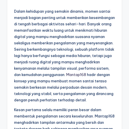
by
kemenangan
a
maksimal!
Dalam kehidupan yang semakin dinamis, momen santai
n
menjadi bagian penting untuk memberikan keseimbangan
!
di tengah berbagai aktivitas sehari-hari. Banyak orang
memanfaatkan waktu luang untuk menikmati hiburan
S
digital yang mampu menghadirkan suasana nyaman
it
sekaligus memberikan pengalaman yang menyenangkan.
Seiring berkembangnya teknologi, sebuah platform tidak
u
lagi hanya berfungsi sebagai media hiburan, tetapi juga
s
menjadi ruang digital yang mampu menghadirkan
kenyamanan melalui tampilan visual, performa sistem,
J
dan kemudahan penggunaan.
Mantap168
hadir dengan
u
konsep yang mampu membuat momen santai terasa
semakin berkesan melalui perpaduan desain modern,
d
teknologi yang stabil, serta pengalaman yang dirancang
i
dengan penuh perhatian terhadap detail.
O
Kesan pertama selalu memiliki peran besar dalam
membentuk pengalaman secara keseluruhan. Mantap168
nl
menghadirkan tampilan antarmuka yang bersih dan
tertata dengan baik sehingga memberikan rasa nyaman