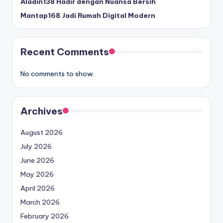
Aladin138 Hadir dengan Nuansa Bersih
Mantap168 Jadi Rumah Digital Modern
Recent Comments
No comments to show.
Archives
August 2026
July 2026
June 2026
May 2026
April 2026
March 2026
February 2026