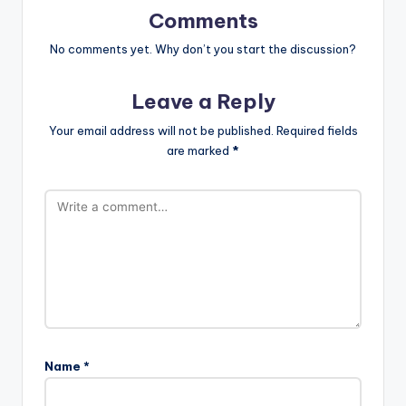
Comments
No comments yet. Why don’t you start the discussion?
Leave a Reply
Your email address will not be published.
Required fields
are marked
*
Name
*