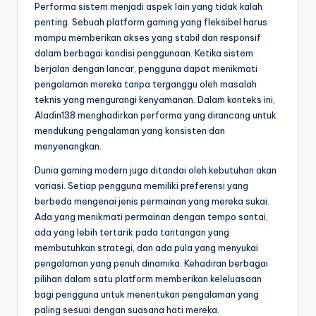
Performa sistem menjadi aspek lain yang tidak kalah
penting. Sebuah platform gaming yang fleksibel harus
mampu memberikan akses yang stabil dan responsif
dalam berbagai kondisi penggunaan. Ketika sistem
berjalan dengan lancar, pengguna dapat menikmati
pengalaman mereka tanpa terganggu oleh masalah
teknis yang mengurangi kenyamanan. Dalam konteks ini,
Aladin138 menghadirkan performa yang dirancang untuk
mendukung pengalaman yang konsisten dan
menyenangkan.
Dunia gaming modern juga ditandai oleh kebutuhan akan
variasi. Setiap pengguna memiliki preferensi yang
berbeda mengenai jenis permainan yang mereka sukai.
Ada yang menikmati permainan dengan tempo santai,
ada yang lebih tertarik pada tantangan yang
membutuhkan strategi, dan ada pula yang menyukai
pengalaman yang penuh dinamika. Kehadiran berbagai
pilihan dalam satu platform memberikan keleluasaan
bagi pengguna untuk menentukan pengalaman yang
paling sesuai dengan suasana hati mereka.