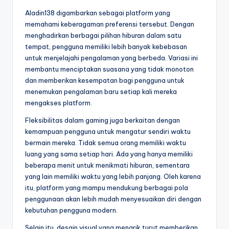
Aladin138 digambarkan sebagai platform yang
memahami keberagaman preferensi tersebut. Dengan
menghadirkan berbagai pilihan hiburan dalam satu
tempat, pengguna memiliki lebih banyak kebebasan
untuk menjelajahi pengalaman yang berbeda. Variasi ini
membantu menciptakan suasana yang tidak monoton
dan memberikan kesempatan bagi pengguna untuk
menemukan pengalaman baru setiap kali mereka
mengakses platform.
Fleksibilitas dalam gaming juga berkaitan dengan
kemampuan pengguna untuk mengatur sendiri waktu
bermain mereka. Tidak semua orang memiliki waktu
luang yang sama setiap hari. Ada yang hanya memiliki
beberapa menit untuk menikmati hiburan, sementara
yang lain memiliki waktu yang lebih panjang. Oleh karena
itu, platform yang mampu mendukung berbagai pola
penggunaan akan lebih mudah menyesuaikan diri dengan
kebutuhan pengguna modern.
Selain itu, desain visual yang menarik turut memberikan