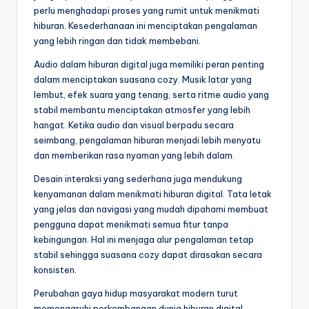
perlu menghadapi proses yang rumit untuk menikmati
hiburan. Kesederhanaan ini menciptakan pengalaman
yang lebih ringan dan tidak membebani.
Audio dalam hiburan digital juga memiliki peran penting
dalam menciptakan suasana cozy. Musik latar yang
lembut, efek suara yang tenang, serta ritme audio yang
stabil membantu menciptakan atmosfer yang lebih
hangat. Ketika audio dan visual berpadu secara
seimbang, pengalaman hiburan menjadi lebih menyatu
dan memberikan rasa nyaman yang lebih dalam.
Desain interaksi yang sederhana juga mendukung
kenyamanan dalam menikmati hiburan digital. Tata letak
yang jelas dan navigasi yang mudah dipahami membuat
pengguna dapat menikmati semua fitur tanpa
kebingungan. Hal ini menjaga alur pengalaman tetap
stabil sehingga suasana cozy dapat dirasakan secara
konsisten.
Perubahan gaya hidup masyarakat modern turut
memengaruhi perkembangan dunia hiburan digital.