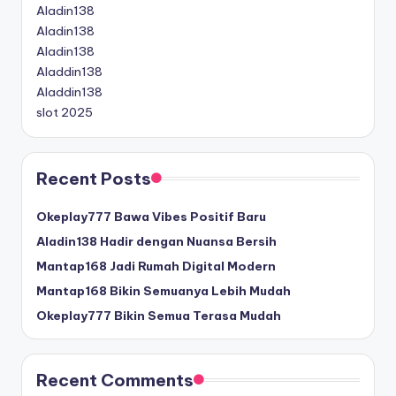
Aladin138
Aladin138
Aladin138
Aladdin138
Aladdin138
slot 2025
Recent Posts
Okeplay777 Bawa Vibes Positif Baru
Aladin138 Hadir dengan Nuansa Bersih
Mantap168 Jadi Rumah Digital Modern
Mantap168 Bikin Semuanya Lebih Mudah
Okeplay777 Bikin Semua Terasa Mudah
Recent Comments