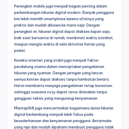
Perangkat mobile juga menjadi bagian penting dalam
perkembangan hiburan digital modern. Banyak pengguna
kini lebih memilih smartphone karena sifatnya yang
praktis dan mudah dibawa ke mana saja. Dengan
perangkat ini, hiburan digital dapat diakses kapan saja,
baik saat bersantai di rumah, menikmati waktu istirahat,
maupun mengisi waktu di sela aktivitas harian yang
padat.
Koneksi internet yang stabil juga menjadi faktor
pendukung utama dalam menciptakan pengalaman
hiburan yang nyaman. Dengan jaringan yang lancar,
semua konten dapat diakses tanpa hambatan berarti.
Hal ini membantu menjaga pengalaman tetap konsisten
sehingga suasana cozy dapat terus dirasakan tanpa
gangguan teknis yang mengurangi kenyamanan.
Mantap168 juga mencerminkan bagaimana dunia hiburan
digital berkembang menjadi lebih fokus pada
kesederhanaan dan kenyamanan pengguna. Antarmuka
yang rapi dan mudah dipahami membuat pengguna tidak