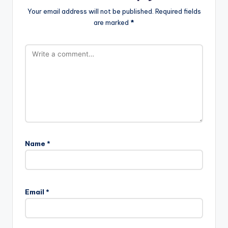
Your email address will not be published.
Required fields
are marked
*
Name
*
Email
*