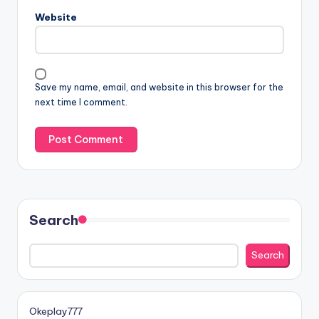
Website
Save my name, email, and website in this browser for the
next time I comment.
Search
Search
Okeplay777