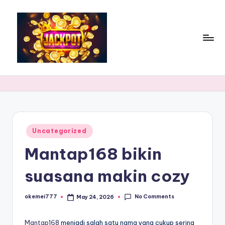
Skip
to
content
H
Jaga
keamanan
in
Anda,
d
hindari
penipuan!
a
Pilih
Posted
Uncategorized
ri
in
situs
Mantap168 bikin
P
judi
online
e
suasana makin cozy
terpercaya
ni
dengan
RTP
No Comments
okemei777
May 24, 2026
p
Posted
by
tinggi
u
untuk
Mantap168
menjadi salah satu nama yang cukup sering