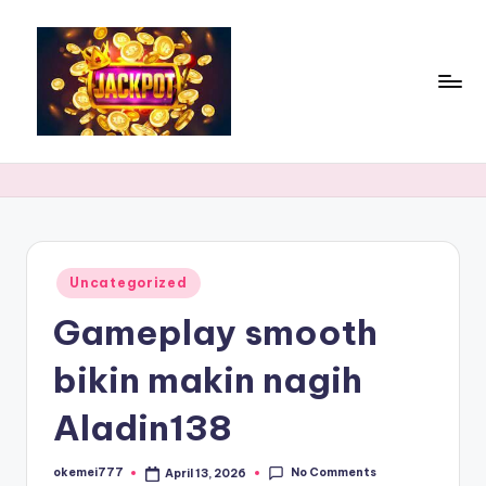
Skip
to
content
H
Jaga
keamanan
in
Anda,
d
hindari
penipuan!
a
Pilih
Posted
Uncategorized
ri
in
situs
Gameplay smooth
P
judi
online
e
bikin makin nagih
terpercaya
ni
dengan
Aladin138
RTP
p
tinggi
u
No Comments
untuk
okemei777
April 13, 2026
Posted