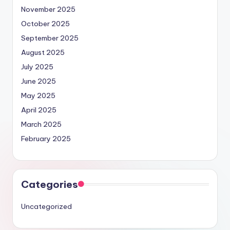
November 2025
October 2025
September 2025
August 2025
July 2025
June 2025
May 2025
April 2025
March 2025
February 2025
Categories
Uncategorized