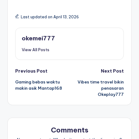
Last updated on April 13, 2026
okemei777
View All Posts
Post
Previous Post
Next Post
Gaming bebas waktu
Vibes time travel bikin
navigation
makin asik Mantap168
penasaran
Okeplay777
Comments