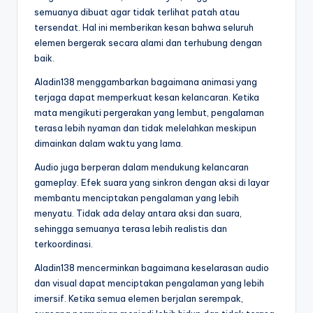
g
semuanya dibuat agar tidak terlihat patah atau
tersendat. Hal ini memberikan kesan bahwa seluruh
a
elemen bergerak secara alami dan terhubung dengan
n
baik.
R
Aladin138 menggambarkan bagaimana animasi yang
terjaga dapat memperkuat kesan kelancaran. Ketika
T
mata mengikuti pergerakan yang lembut, pengalaman
P
terasa lebih nyaman dan tidak melelahkan meskipun
dimainkan dalam waktu yang lama.
T
Audio juga berperan dalam mendukung kelancaran
in
gameplay. Efek suara yang sinkron dengan aksi di layar
g
membantu menciptakan pengalaman yang lebih
menyatu. Tidak ada delay antara aksi dan suara,
gi
sehingga semuanya terasa lebih realistis dan
terkoordinasi.
Aladin138 mencerminkan bagaimana keselarasan audio
dan visual dapat menciptakan pengalaman yang lebih
imersif. Ketika semua elemen berjalan serempak,