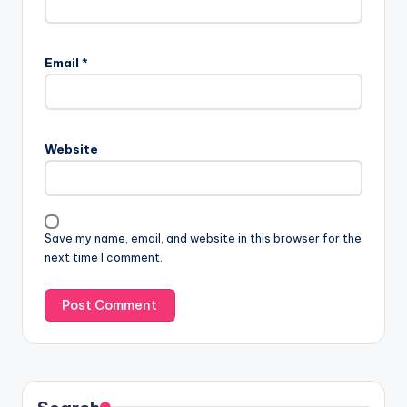
Email
*
Website
Save my name, email, and website in this browser for the
next time I comment.