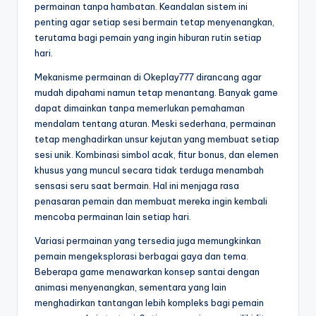
permainan tanpa hambatan. Keandalan sistem ini
penting agar setiap sesi bermain tetap menyenangkan,
terutama bagi pemain yang ingin hiburan rutin setiap
hari.
Mekanisme permainan di Okeplay777 dirancang agar
mudah dipahami namun tetap menantang. Banyak game
dapat dimainkan tanpa memerlukan pemahaman
mendalam tentang aturan. Meski sederhana, permainan
tetap menghadirkan unsur kejutan yang membuat setiap
sesi unik. Kombinasi simbol acak, fitur bonus, dan elemen
khusus yang muncul secara tidak terduga menambah
sensasi seru saat bermain. Hal ini menjaga rasa
penasaran pemain dan membuat mereka ingin kembali
mencoba permainan lain setiap hari.
Variasi permainan yang tersedia juga memungkinkan
pemain mengeksplorasi berbagai gaya dan tema.
Beberapa game menawarkan konsep santai dengan
animasi menyenangkan, sementara yang lain
menghadirkan tantangan lebih kompleks bagi pemain