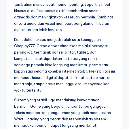
g
tambahan muncul saat momen penting, seperti simbol
khusus atau fitur bonus aktif, memberikan sensasi
a
dramatis dan meningkatkan keseruan bermain. Kombinasi
n
antara audio dan visual membuat pengalaman hiburan
digital terasa lebih lengkap.
R
Kemudahan akses menjadi salah satu keunggulan
T
Okeplay777. Game dapat dimainkan melalui berbagai
P
perangkat, termasuk ponsel pintar, tablet, dan
komputer. Tidak diperlukan instalasi yang rumit,
T
sehingga pemain bisa langsung menikmati permainan
in
kapan saja selama koneksi internet stabil. Fleksibilitas ini
membuat hiburan digital dapat dinikmati setiap hari, di
g
mana saja, tanpa harus menunggu atau menyesuaikan
gi
waktu tertentu.
Sistem yang stabil juga mendukung kenyamanan
bermain. Game yang berjalan lancar tanpa gangguan
teknis memberikan pengalaman yang lebih memuaskan.
Waktu loading yang cepat dan responsivitas sistem
memastikan pemain dapat langsung menikmati