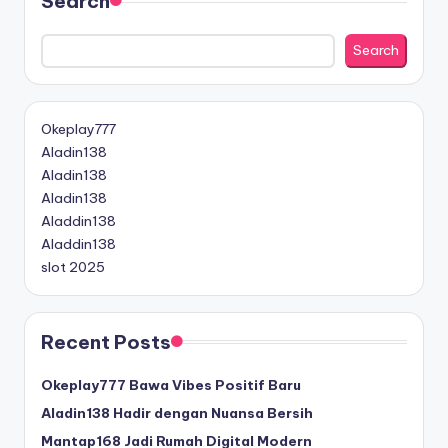
Search
Search
Okeplay777
Aladin138
Aladin138
Aladin138
Aladdin138
Aladdin138
slot 2025
Recent Posts
Okeplay777 Bawa Vibes Positif Baru
Aladin138 Hadir dengan Nuansa Bersih
Mantap168 Jadi Rumah Digital Modern