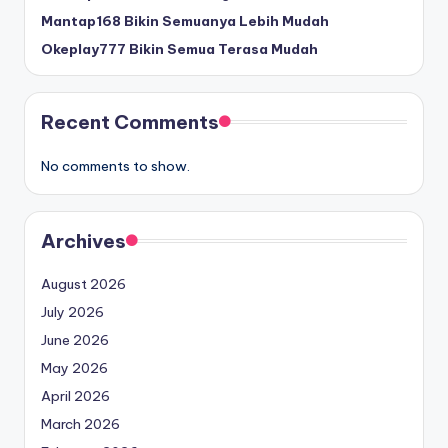
Mantap168 Bikin Semuanya Lebih Mudah
Okeplay777 Bikin Semua Terasa Mudah
Recent Comments
No comments to show.
Archives
August 2026
July 2026
June 2026
May 2026
April 2026
March 2026