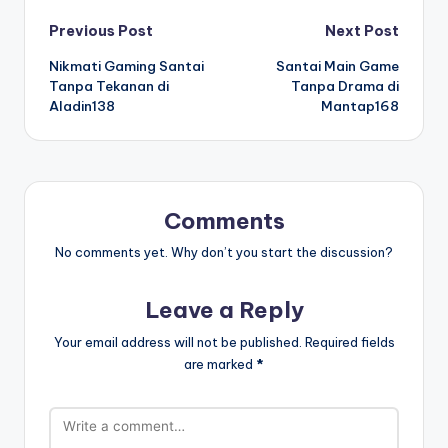
Post
Previous Post
Next Post
Nikmati Gaming Santai
Santai Main Game
navigation
Tanpa Tekanan di
Tanpa Drama di
Aladin138
Mantap168
Comments
No comments yet. Why don’t you start the discussion?
Leave a Reply
Your email address will not be published.
Required fields
are marked
*