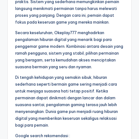
praktis. Sistem yang sederhana memungkinkan pemain
langsung menikmati permainan tanpa harus melewati
proses yang panjang. Dengan cara ini, pemain dapat
fokus pada keseruan game yang mereka mainkan.
Secara keseluruhan, Okeplay777 menghadirkan
pengalaman hiburan digital yang menarik bagi para
penggemar game modern. Kombinasi antara desain yang
ramah pengguna, sistem yang stabil, pilihan permainan
yang beragam, serta kemudahan akses menciptakan
suasana bermain yang seru dan nyaman.
Di tengah kehidupan yang semakin sibuk, hiburan
sederhana seperti bermain game sering menjadi cara
untuk menjaga suasana hati tetap positif. Ketika
permainan dapat dinikmati dengan lancar dan dalam
suasana santai, pengalaman gaming terasa jauh lebih
menyenangkan. Dunia game pun menjadi ruang hiburan
digital yang memberikan keseruan sekaligus relaksasi
bagi para pemain.
Google search rekomendasi :