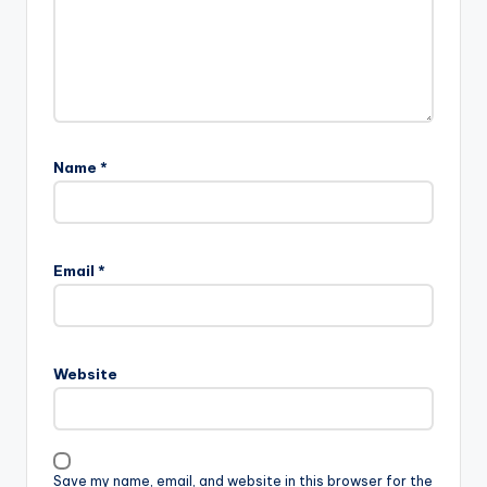
Name
*
Email
*
Website
Save my name, email, and website in this browser for the