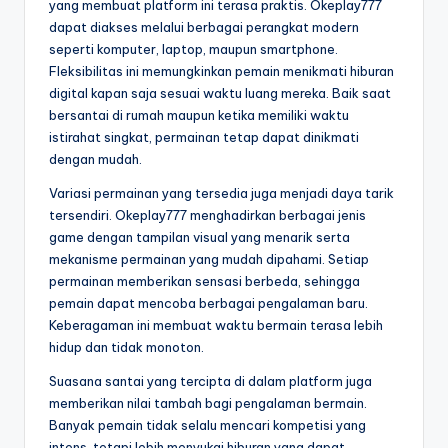
yang membuat platform ini terasa praktis. Okeplay777
g
dapat diakses melalui berbagai perangkat modern
a
seperti komputer, laptop, maupun smartphone.
Fleksibilitas ini memungkinkan pemain menikmati hiburan
n
digital kapan saja sesuai waktu luang mereka. Baik saat
R
bersantai di rumah maupun ketika memiliki waktu
istirahat singkat, permainan tetap dapat dinikmati
T
dengan mudah.
P
Variasi permainan yang tersedia juga menjadi daya tarik
T
tersendiri. Okeplay777 menghadirkan berbagai jenis
game dengan tampilan visual yang menarik serta
in
mekanisme permainan yang mudah dipahami. Setiap
g
permainan memberikan sensasi berbeda, sehingga
pemain dapat mencoba berbagai pengalaman baru.
gi
Keberagaman ini membuat waktu bermain terasa lebih
hidup dan tidak monoton.
Suasana santai yang tercipta di dalam platform juga
memberikan nilai tambah bagi pengalaman bermain.
Banyak pemain tidak selalu mencari kompetisi yang
intens, tetapi lebih menyukai hiburan yang dapat