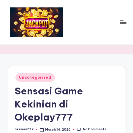
Skip
to
content
H
Jaga
keamanan
in
Anda,
d
hindari
penipuan!
a
Pilih
Posted
Uncategorized
ri
in
situs
Sensasi Game
P
judi
online
e
Kekinian di
terpercaya
ni
dengan
Okeplay777
RTP
p
tinggi
u
No Comments
untuk
okemei777
March 14, 2026
Posted