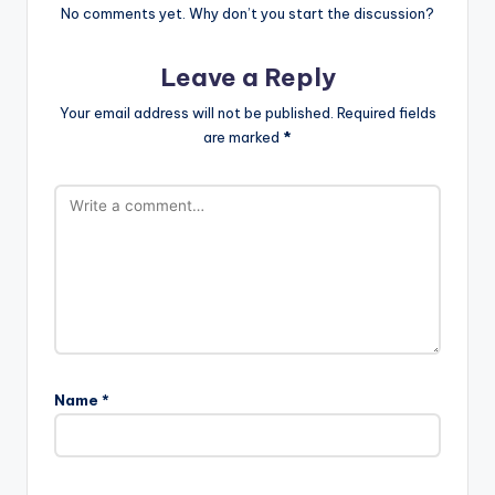
No comments yet. Why don’t you start the discussion?
Leave a Reply
Your email address will not be published.
Required fields
are marked
*
Name
*