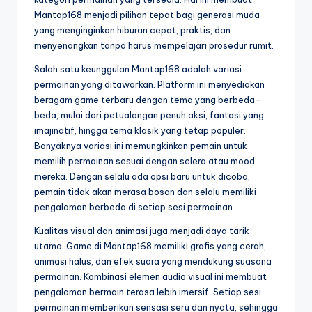
in
Mantap168 menjadi pilihan tepat bagi generasi muda
e
yang menginginkan hiburan cepat, praktis, dan
P
menyenangkan tanpa harus mempelajari prosedur rumit.
a
Salah satu keunggulan Mantap168 adalah variasi
permainan yang ditawarkan. Platform ini menyediakan
li
beragam game terbaru dengan tema yang berbeda-
n
beda, mulai dari petualangan penuh aksi, fantasi yang
imajinatif, hingga tema klasik yang tetap populer.
g
Banyaknya variasi ini memungkinkan pemain untuk
A
memilih permainan sesuai dengan selera atau mood
mereka. Dengan selalu ada opsi baru untuk dicoba,
m
pemain tidak akan merasa bosan dan selalu memiliki
a
pengalaman berbeda di setiap sesi permainan.
n
Kualitas visual dan animasi juga menjadi daya tarik
utama. Game di Mantap168 memiliki grafis yang cerah,
d
animasi halus, dan efek suara yang mendukung suasana
e
permainan. Kombinasi elemen audio visual ini membuat
pengalaman bermain terasa lebih imersif. Setiap sesi
n
permainan memberikan sensasi seru dan nyata, sehingga