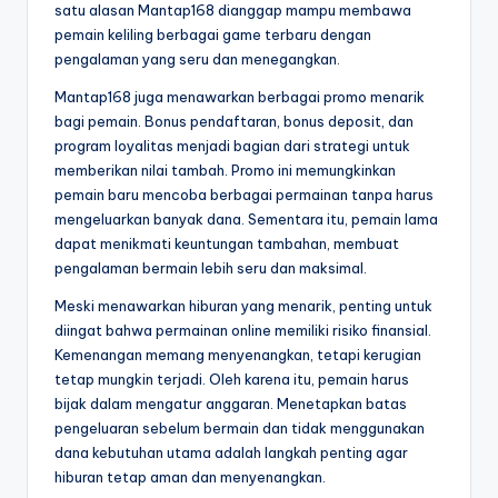
satu alasan Mantap168 dianggap mampu membawa
pemain keliling berbagai game terbaru dengan
pengalaman yang seru dan menegangkan.
Mantap168 juga menawarkan berbagai promo menarik
bagi pemain. Bonus pendaftaran, bonus deposit, dan
program loyalitas menjadi bagian dari strategi untuk
memberikan nilai tambah. Promo ini memungkinkan
pemain baru mencoba berbagai permainan tanpa harus
mengeluarkan banyak dana. Sementara itu, pemain lama
dapat menikmati keuntungan tambahan, membuat
pengalaman bermain lebih seru dan maksimal.
Meski menawarkan hiburan yang menarik, penting untuk
diingat bahwa permainan online memiliki risiko finansial.
Kemenangan memang menyenangkan, tetapi kerugian
tetap mungkin terjadi. Oleh karena itu, pemain harus
bijak dalam mengatur anggaran. Menetapkan batas
pengeluaran sebelum bermain dan tidak menggunakan
dana kebutuhan utama adalah langkah penting agar
hiburan tetap aman dan menyenangkan.