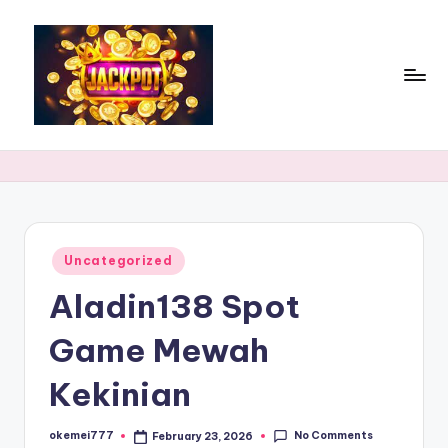
Skip
to
content
H
Jaga
keamanan
in
Anda,
d
hindari
penipuan!
a
Pilih
Posted
Uncategorized
ri
in
situs
Aladin138 Spot
P
judi
online
e
Game Mewah
terpercaya
ni
dengan
Kekinian
RTP
p
tinggi
u
No Comments
untuk
okemei777
February 23, 2026
Posted