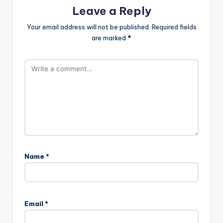
Leave a Reply
Your email address will not be published.
Required fields
are marked
*
Name
*
Email
*