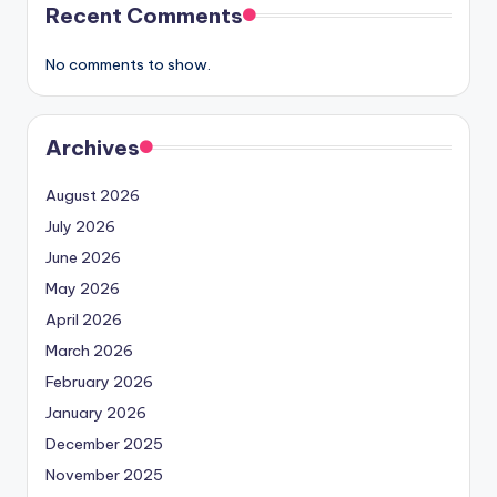
Recent Comments
No comments to show.
Archives
August 2026
July 2026
June 2026
May 2026
April 2026
March 2026
February 2026
January 2026
December 2025
November 2025