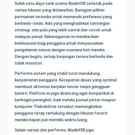
in
Salah satu daya tarik utama Aladin138 terletak pada
e
variasi hiburan yang ditawarkan. Beragam pilihan
permainan tersedia untuk memenuhi preferensi yang
P
berbeda-beda. Ada yang menghadirkan tantangan
a
strategi, ada pula yang lebih santai dan cocok untuk
melepas penat. Keberagaman ini memberikan
li
keleluasaan bagi pengguna untuk menyesuaikan
n
pengalaman sesuai dengan suasana hati mereka.
Dengan begitu, setiap kunjungan terasa berbeda dan
g
tidak monoton.
A
Performa sistem yang stabil turut mendukung
m
kenyamanan pengguna. Kecepatan akses yang optimal
membuat aktivitas berjalan lancar tanpa gangguan
a
berarti. Platform ini juga dirancang agar kompatibel di
n
berbagai perangkat, baik melalui ponsel pintar maupun
komputer. Fleksibilitas tersebut memungkinkan
d
pengguna tetap terhubung dengan hiburan favorit
e
mereka kapan pun memiliki waktu luang.
n
Selain variasi dan performa, Aladin138 juga