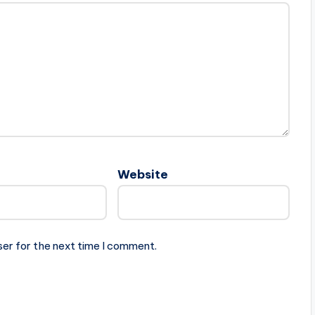
Website
ser for the next time I comment.