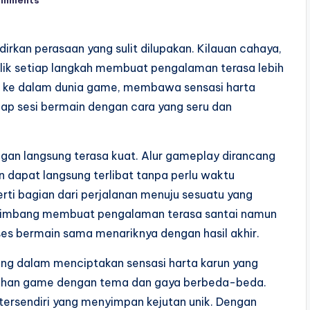
rkan perasaan yang sulit dilupakan. Kilauan cahaya,
alik setiap langkah membuat pengalaman terasa lebih
ke dalam dunia game, membawa sensasi harta
iap sesi bermain dengan cara yang seru dan
gan langsung terasa kuat. Alur gameplay dirancang
 dapat langsung terlibat tanpa perlu waktu
ti bagian dari perjalanan menuju sesuatu yang
seimbang membuat pengalaman terasa santai namun
es bermain sama menariknya dengan hasil akhir.
g dalam menciptakan sensasi harta karun yang
ilihan game dengan tema dan gaya berbeda-beda.
tersendiri yang menyimpan kejutan unik. Dengan