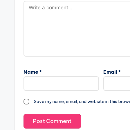
Name
*
Email
*
Save my name, email, and website in this brow