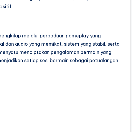
sitif.
mengkilap melalui perpaduan gameplay yang
al dan audio yang memikat, sistem yang stabil, serta
 menyatu menciptakan pengalaman bermain yang
menjadikan setiap sesi bermain sebagai petualangan