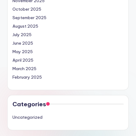
November 2025
October 2025
September 2025
August 2025
July 2025
June 2025
May 2025
April 2025
March 2025
February 2025
Categories
Uncategorized