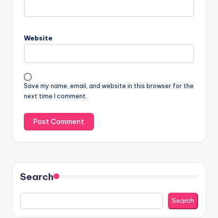
Website
Save my name, email, and website in this browser for the
next time I comment.
Search
Search