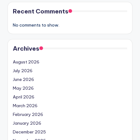
Recent Comments
No comments to show.
Archives
August 2026
July 2026
June 2026
May 2026
April 2026
March 2026
February 2026
January 2026
December 2025