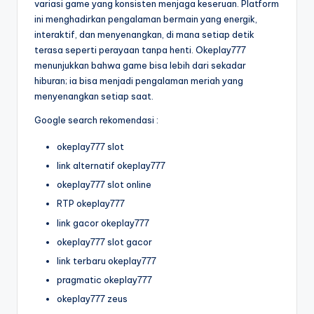
variasi game yang konsisten menjaga keseruan. Platform
ini menghadirkan pengalaman bermain yang energik,
interaktif, dan menyenangkan, di mana setiap detik
terasa seperti perayaan tanpa henti. Okeplay777
menunjukkan bahwa game bisa lebih dari sekadar
hiburan; ia bisa menjadi pengalaman meriah yang
menyenangkan setiap saat.
Google search rekomendasi :
okeplay777 slot
link alternatif okeplay777
okeplay777 slot online
RTP okeplay777
link gacor okeplay777
okeplay777 slot gacor
link terbaru okeplay777
pragmatic okeplay777
okeplay777 zeus