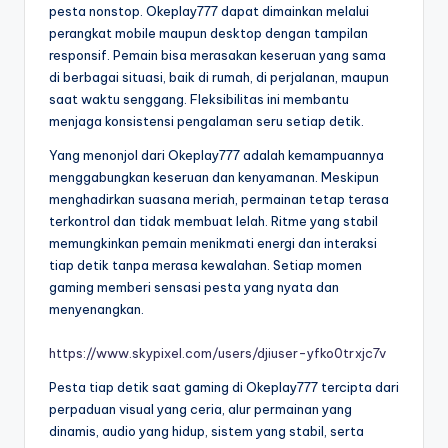
pesta nonstop. Okeplay777 dapat dimainkan melalui
perangkat mobile maupun desktop dengan tampilan
responsif. Pemain bisa merasakan keseruan yang sama
di berbagai situasi, baik di rumah, di perjalanan, maupun
saat waktu senggang. Fleksibilitas ini membantu
menjaga konsistensi pengalaman seru setiap detik.
Yang menonjol dari Okeplay777 adalah kemampuannya
menggabungkan keseruan dan kenyamanan. Meskipun
menghadirkan suasana meriah, permainan tetap terasa
terkontrol dan tidak membuat lelah. Ritme yang stabil
memungkinkan pemain menikmati energi dan interaksi
tiap detik tanpa merasa kewalahan. Setiap momen
gaming memberi sensasi pesta yang nyata dan
menyenangkan.
https://www.skypixel.com/users/djiuser-yfko0trxjc7v
Pesta tiap detik saat gaming di Okeplay777 tercipta dari
perpaduan visual yang ceria, alur permainan yang
dinamis, audio yang hidup, sistem yang stabil, serta