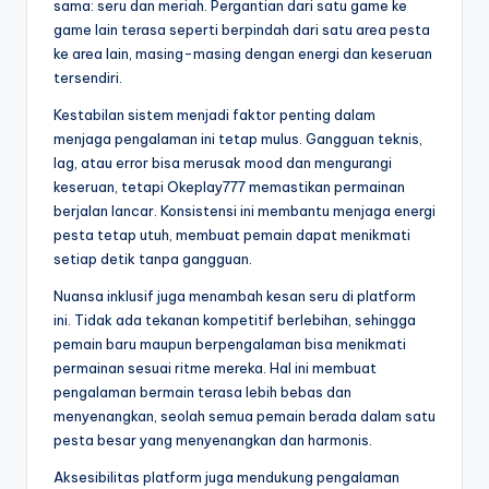
sama: seru dan meriah. Pergantian dari satu game ke
g
game lain terasa seperti berpindah dari satu area pesta
a
ke area lain, masing-masing dengan energi dan keseruan
tersendiri.
n
Kestabilan sistem menjadi faktor penting dalam
R
menjaga pengalaman ini tetap mulus. Gangguan teknis,
T
lag, atau error bisa merusak mood dan mengurangi
keseruan, tetapi Okeplay777 memastikan permainan
P
berjalan lancar. Konsistensi ini membantu menjaga energi
T
pesta tetap utuh, membuat pemain dapat menikmati
setiap detik tanpa gangguan.
in
Nuansa inklusif juga menambah kesan seru di platform
g
ini. Tidak ada tekanan kompetitif berlebihan, sehingga
gi
pemain baru maupun berpengalaman bisa menikmati
permainan sesuai ritme mereka. Hal ini membuat
pengalaman bermain terasa lebih bebas dan
menyenangkan, seolah semua pemain berada dalam satu
pesta besar yang menyenangkan dan harmonis.
Aksesibilitas platform juga mendukung pengalaman