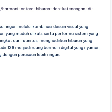
4/harmoni-antara-hiburan-dan-ketenangan-di-
 ringan melalui kombinasi desain visual yang
an yang mudah diikuti, serta performa sistem yang
singkat dari rutinitas, menghadirkan hiburan yang
ladin138 menjadi ruang bermain digital yang nyaman,
 dengan perasaan lebih ringan.