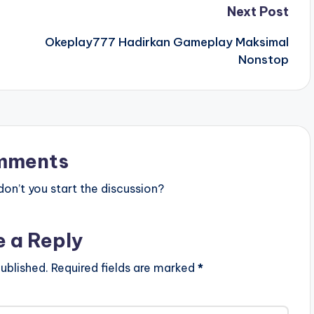
Next Post
Okeplay777 Hadirkan Gameplay Maksimal
Nonstop
mments
n’t you start the discussion?
e a Reply
ublished.
Required fields are marked
*