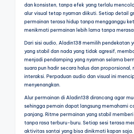
u
dan konsisten, tanpa efek yang terlalu mencolo
d
alur visual tetap nyaman diikuti. Setiap detail
permainan terasa hidup tanpa mengganggu kete
i
menikmati permainan lebih lama tanpa merasa 
O
Dari sisi audio, Aladin138 memilih pendekatan
nl
yang stabil dan nada yang tidak agresif, memb
menjadi pendamping yang nyaman selama berm
in
suara pun hadir secara halus dan proporsional
e
interaksi. Perpaduan audio dan visual ini menc
menyenangkan.
P
Alur permainan di Aladin138 dirancang agar mu
a
sehingga pemain dapat langsung memahami car
li
panjang. Ritme permainan yang stabil memberi
tanpa rasa terburu-buru. Setiap sesi terasa m
n
aktivitas santai yang bisa dinikmati kapan saja.