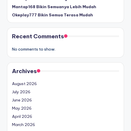
Mantap168 Bikin Semuanya Lebih Mudah
Okeplay777 Bikin Semua Terasa Mudah
Recent Comments
No comments to show.
Archives
August 2026
July 2026
June 2026
May 2026
April 2026
March 2026