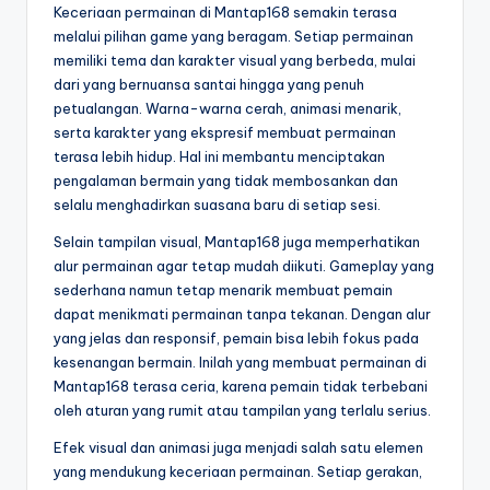
in
Keceriaan permainan di Mantap168 semakin terasa
e
melalui pilihan game yang beragam. Setiap permainan
memiliki tema dan karakter visual yang berbeda, mulai
P
dari yang bernuansa santai hingga yang penuh
a
petualangan. Warna-warna cerah, animasi menarik,
serta karakter yang ekspresif membuat permainan
li
terasa lebih hidup. Hal ini membantu menciptakan
n
pengalaman bermain yang tidak membosankan dan
selalu menghadirkan suasana baru di setiap sesi.
g
Selain tampilan visual, Mantap168 juga memperhatikan
A
alur permainan agar tetap mudah diikuti. Gameplay yang
m
sederhana namun tetap menarik membuat pemain
dapat menikmati permainan tanpa tekanan. Dengan alur
a
yang jelas dan responsif, pemain bisa lebih fokus pada
n
kesenangan bermain. Inilah yang membuat permainan di
Mantap168 terasa ceria, karena pemain tidak terbebani
d
oleh aturan yang rumit atau tampilan yang terlalu serius.
e
Efek visual dan animasi juga menjadi salah satu elemen
n
yang mendukung keceriaan permainan. Setiap gerakan,