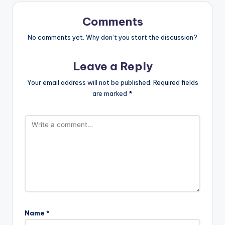
Comments
No comments yet. Why don’t you start the discussion?
Leave a Reply
Your email address will not be published.
Required fields
are marked
*
Name
*