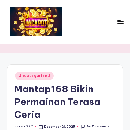
Skip
to
content
H
Jaga
keamanan
in
Anda,
d
hindari
penipuan!
a
Pilih
Posted
Uncategorized
ri
in
situs
Mantap168 Bikin
P
judi
online
e
Permainan Terasa
terpercaya
ni
dengan
Ceria
RTP
p
tinggi
u
No Comments
untuk
okemei777
December 21, 2025
Posted