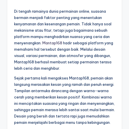
by
kemenangan
a
maksimal!
Di tengah ramainya dunia permainan online, suasana
n
bermain menjadi faktor penting yang menentukan
!
kenyamanan dan kesenangan pemain. Tidak hanya soal
mekanisme atau fitur, tetapi juga bagaimana sebuah
S
platform mampu menghadirkan nuansa yang ceria dan
it
menyenangkan.
Mantap168
hadir sebagai platform yang
memahami hal tersebut dengan baik. Melalui desain
u
visual, variasi permainan, dan atmosfer yang dibangun,
s
Mantap168 berhasil membuat setiap permainan terasa
lebih ceria dan menghibur.
J
Sejak pertama kali mengakses Mantap168, pemain akan
u
langsung merasakan kesan yang ramah dan penuh energi.
d
Tampilan antarmuka dirancang dengan warna-warna
cerah yang memberikan kesan positif. Kombinasi warna
i
ini menciptakan suasana yang ringan dan menyenangkan,
O
sehingga pemain merasa lebih santai saat mulai bermain.
Desain yang bersih dan tertata rapi juga memudahkan
nl
pemain menjelajahi berbagai menu tanpa kebingungan.