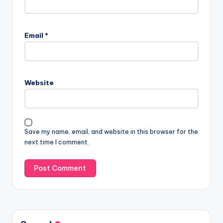
Email
*
Website
Save my name, email, and website in this browser for the
next time I comment.