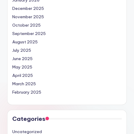
December 2025
November 2025
October 2025
September 2025
August 2025
July 2025
June 2025
May 2025
April 2025
March 2025
February 2025
Categories
Uncategorized