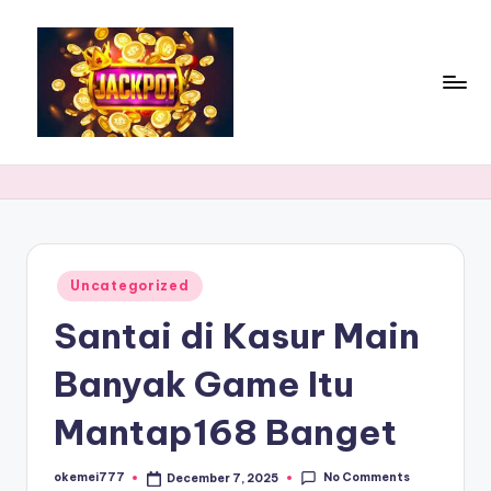
Skip
to
content
H
Jaga
keamanan
in
Anda,
d
hindari
penipuan!
a
Pilih
Posted
Uncategorized
ri
in
situs
Santai di Kasur Main
P
judi
online
e
Banyak Game Itu
terpercaya
ni
dengan
Mantap168 Banget
RTP
p
tinggi
u
No Comments
untuk
okemei777
December 7, 2025
Posted