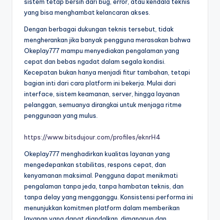
sistem tetap bersih dari bug, error, atau kendala teknis
yang bisa menghambat kelancaran akses.
Dengan berbagai dukungan teknis tersebut, tidak
mengherankan jika banyak pengguna merasakan bahwa
Okeplay777 mampu menyediakan pengalaman yang
cepat dan bebas ngadat dalam segala kondisi.
Kecepatan bukan hanya menjadi fitur tambahan, tetapi
bagian inti dari cara platform ini bekerja. Mulai dari
interface, sistem keamanan, server, hingga layanan
pelanggan, semuanya dirangkai untuk menjaga ritme
penggunaan yang mulus.
https://www.bitsdujour.com/profiles/eknrH4
Okeplay777 menghadirkan kualitas layanan yang
mengedepankan stabilitas, respons cepat, dan
kenyamanan maksimal. Pengguna dapat menikmati
pengalaman tanpa jeda, tanpa hambatan teknis, dan
tanpa delay yang mengganggu. Konsistensi performa ini
menunjukkan komitmen platform dalam memberikan
layanan yang dapat diandalkan, dimanapun dan