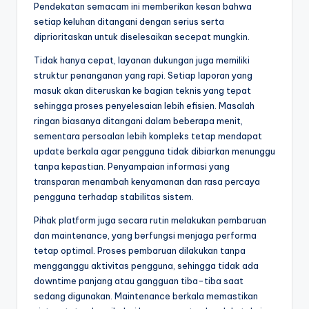
Pendekatan semacam ini memberikan kesan bahwa
setiap keluhan ditangani dengan serius serta
diprioritaskan untuk diselesaikan secepat mungkin.
Tidak hanya cepat, layanan dukungan juga memiliki
struktur penanganan yang rapi. Setiap laporan yang
masuk akan diteruskan ke bagian teknis yang tepat
sehingga proses penyelesaian lebih efisien. Masalah
ringan biasanya ditangani dalam beberapa menit,
sementara persoalan lebih kompleks tetap mendapat
update berkala agar pengguna tidak dibiarkan menunggu
tanpa kepastian. Penyampaian informasi yang
transparan menambah kenyamanan dan rasa percaya
pengguna terhadap stabilitas sistem.
Pihak platform juga secara rutin melakukan pembaruan
dan maintenance, yang berfungsi menjaga performa
tetap optimal. Proses pembaruan dilakukan tanpa
mengganggu aktivitas pengguna, sehingga tidak ada
downtime panjang atau gangguan tiba-tiba saat
sedang digunakan. Maintenance berkala memastikan