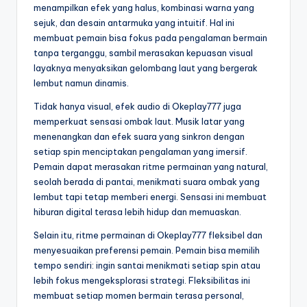
in
menampilkan efek yang halus, kombinasi warna yang
e
sejuk, dan desain antarmuka yang intuitif. Hal ini
membuat pemain bisa fokus pada pengalaman bermain
P
tanpa terganggu, sambil merasakan kepuasan visual
a
layaknya menyaksikan gelombang laut yang bergerak
lembut namun dinamis.
li
Tidak hanya visual, efek audio di Okeplay777 juga
n
memperkuat sensasi ombak laut. Musik latar yang
g
menenangkan dan efek suara yang sinkron dengan
setiap spin menciptakan pengalaman yang imersif.
A
Pemain dapat merasakan ritme permainan yang natural,
m
seolah berada di pantai, menikmati suara ombak yang
lembut tapi tetap memberi energi. Sensasi ini membuat
a
hiburan digital terasa lebih hidup dan memuaskan.
n
Selain itu, ritme permainan di Okeplay777 fleksibel dan
d
menyesuaikan preferensi pemain. Pemain bisa memilih
tempo sendiri: ingin santai menikmati setiap spin atau
e
lebih fokus mengeksplorasi strategi. Fleksibilitas ini
n
membuat setiap momen bermain terasa personal,