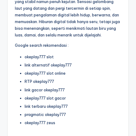
yang stabil namun penuh kejutan. Sensasi gelombang
laut yang datang dan pergi tercermin di setiap spin,
membuat pengalaman digital lebih hidup, berwarna, dan
memuaskan. Hiburan digital tidak hanya seru, tetapi juga
bisa menenangkan, seperti menikmati lautan biru yang
luas, damai, dan selalu menarik untuk dijelajahi.
Google search rekomendasi :
okeplay777 slot
link alternatif okeplay777
okeplay777 slot online
RTP okeplay777
link gacor okeplay777
okeplay777 slot gacor
link terbaru okeplay777
pragmatic okeplay777
okeplay777 zeus