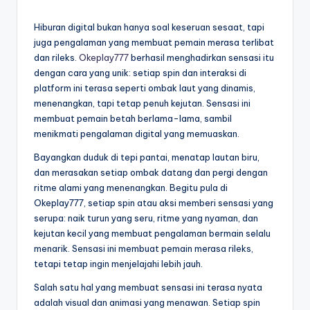
by
kemenangan
a
maksimal!
Hiburan digital bukan hanya soal keseruan sesaat, tapi
n
juga pengalaman yang membuat pemain merasa terlibat
!
dan rileks.
Okeplay777
berhasil menghadirkan sensasi itu
dengan cara yang unik: setiap spin dan interaksi di
S
platform ini terasa seperti om­bak laut yang dinamis,
it
menenangkan, tapi tetap penuh kejutan. Sensasi ini
membuat pemain betah berlama-lama, sambil
u
menikmati pengalaman digital yang memuaskan.
s
Bayangkan duduk di tepi pantai, menatap lautan biru,
J
dan merasakan setiap ombak datang dan pergi dengan
ritme alami yang menenangkan. Begitu pula di
u
Okeplay777, setiap spin atau aksi memberi sensasi yang
d
serupa: naik turun yang seru, ritme yang nyaman, dan
kejutan kecil yang membuat pengalaman bermain selalu
i
menarik. Sensasi ini membuat pemain merasa rileks,
O
tetapi tetap ingin menjelajahi lebih jauh.
nl
Salah satu hal yang membuat sensasi ini terasa nyata
adalah visual dan animasi yang menawan. Setiap spin