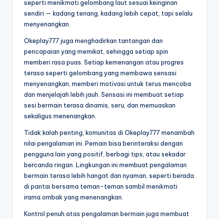
seperti menikmati gelombang laut sesuai keinginan
g
sendiri — kadang tenang, kadang lebih cepat, tapi selalu
a
menyenangkan.
n
Okeplay777 juga menghadirkan tantangan dan
pencapaian yang memikat, sehingga setiap spin
R
memberi rasa puas. Setiap kemenangan atau progres
T
terasa seperti gelombang yang membawa sensasi
menyenangkan, memberi motivasi untuk terus mencoba
P
dan menjelajah lebih jauh. Sensasi ini membuat setiap
T
sesi bermain terasa dinamis, seru, dan memuaskan
sekaligus menenangkan.
in
Tidak kalah penting, komunitas di Okeplay777 menambah
g
nilai pengalaman ini. Pemain bisa berinteraksi dengan
gi
pengguna lain yang positif, berbagi tips, atau sekadar
bercanda ringan. Lingkungan ini membuat pengalaman
bermain terasa lebih hangat dan nyaman, seperti berada
di pantai bersama teman-teman sambil menikmati
irama ombak yang menenangkan.
Kontrol penuh atas pengalaman bermain juga membuat