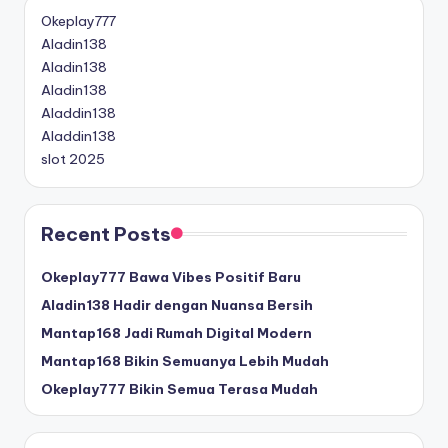
Okeplay777
Aladin138
Aladin138
Aladin138
Aladdin138
Aladdin138
slot 2025
Recent Posts
Okeplay777 Bawa Vibes Positif Baru
Aladin138 Hadir dengan Nuansa Bersih
Mantap168 Jadi Rumah Digital Modern
Mantap168 Bikin Semuanya Lebih Mudah
Okeplay777 Bikin Semua Terasa Mudah