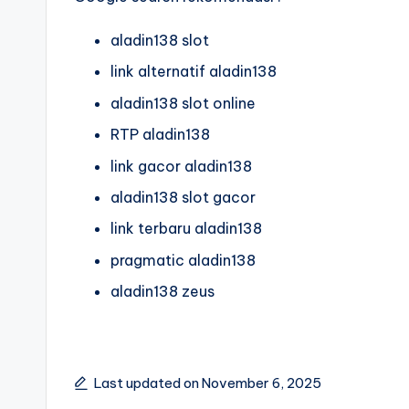
aladin138 slot
link alternatif aladin138
aladin138 slot online
RTP aladin138
link gacor aladin138
aladin138 slot gacor
link terbaru aladin138
pragmatic aladin138
aladin138 zeus
Last updated on November 6, 2025