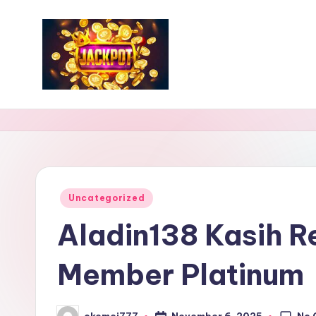
Skip
to
content
H
Jaga
keamanan
in
Anda,
d
hindari
penipuan!
a
Posted
Uncategorized
Pilih
in
ri
situs
Aladin138 Kasih R
judi
P
Member Platinum
online
e
terpercaya
ni
dengan
No 