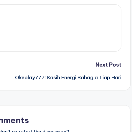
Next Post
Okeplay777: Kasih Energi Bahagia Tiap Hari
mments
n’t you start the discussion?