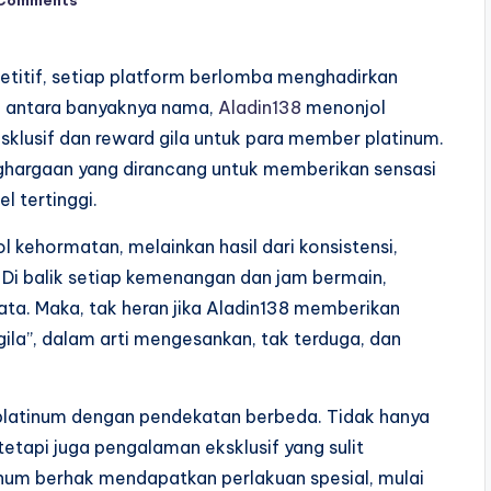
etitif, setiap platform berlomba menghadirkan
i antara banyaknya nama,
Aladin138
menonjol
klusif dan reward gila untuk para member platinum.
nghargaan yang dirancang untuk memberikan sensasi
l tertinggi.
l kehormatan, melainkan hasil dari konsistensi,
. Di balik setiap kemenangan dan jam bermain,
yata. Maka, tak heran jika Aladin138 memberikan
la”, dalam arti mengesankan, tak terduga, dan
platinum dengan pendekatan berbeda. Tidak hanya
tetapi juga pengalaman eksklusif yang sulit
inum berhak mendapatkan perlakuan spesial, mulai