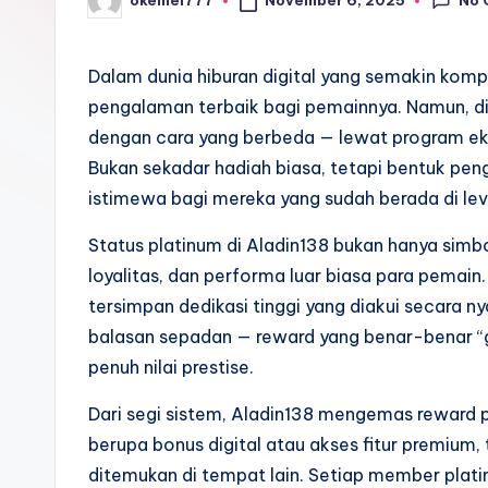
November 6, 2025
okemei777
Posted
RTP
by
p
tinggi
u
Dalam dunia hiburan digital yang semakin komp
untuk
pengalaman terbaik bagi pemainnya. Namun, d
kemenangan
a
dengan cara yang berbeda — lewat program eks
maksimal!
n
Bukan sekadar hadiah biasa, tetapi bentuk pe
istimewa bagi mereka yang sudah berada di leve
!
Status platinum di Aladin138 bukan hanya simbo
S
loyalitas, dan performa luar biasa para pemain
it
tersimpan dedikasi tinggi yang diakui secara n
balasan sepadan — reward yang benar-benar “gi
u
penuh nilai prestise.
s
Dari segi sistem, Aladin138 mengemas reward 
J
berupa bonus digital atau akses fitur premium, 
ditemukan di tempat lain. Setiap member plat