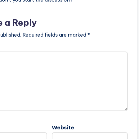
e a Reply
ublished.
Required fields are marked
*
Website