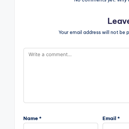
Leav
Your email address will not be p
Name
*
Email
*