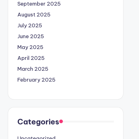
September 2025
August 2025
July 2025
June 2025
May 2025
April 2025
March 2025
February 2025
Categories
Uncategorized