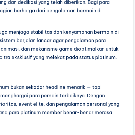
 dan dedikasi yang telah diberikan. Bagi para
agian berharga dari pengalaman bermain di
juga menjaga stabilitas dan kenyamanan bermain di
 sistem berjalan lancar agar pengalaman para
r, animasi, dan mekanisme game dioptimalkan untuk
itra eksklusif yang melekat pada status platinum.
inum bukan sekadar headline menarik — tapi
i menghargai para pemain terbaiknya. Dengan
rioritas, event elite, dan pengalaman personal yang
 mana para platinum member benar-benar merasa