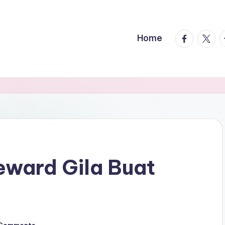
facebook.
twitte
t
Home
eward Gila Buat
Comments