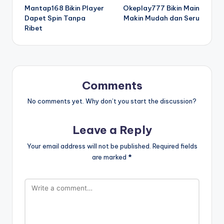
Mantap168 Bikin Player
Okeplay777 Bikin Main
navigation
Dapet Spin Tanpa
Makin Mudah dan Seru
Ribet
Comments
No comments yet. Why don’t you start the discussion?
Leave a Reply
Your email address will not be published.
Required fields
are marked
*