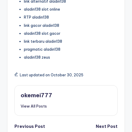
link alternatif aladin138
aladin138 slot online
RTP aladin138
link gacor aladin138
aladin138 slot gacor
link terbaru aladin138
pragmatic aladin138
aladin138 zeus
Last updated on October 30, 2025
okemei777
View All Posts
Post
Previous Post
Next Post