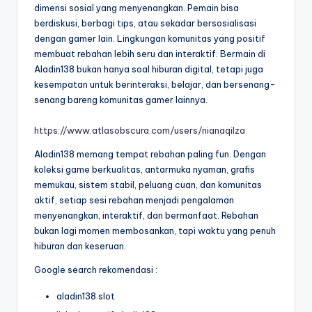
dimensi sosial yang menyenangkan. Pemain bisa
berdiskusi, berbagi tips, atau sekadar bersosialisasi
dengan gamer lain. Lingkungan komunitas yang positif
membuat rebahan lebih seru dan interaktif. Bermain di
Aladin138 bukan hanya soal hiburan digital, tetapi juga
kesempatan untuk berinteraksi, belajar, dan bersenang-
senang bareng komunitas gamer lainnya.
https://www.atlasobscura.com/users/nianaqilza
Aladin138 memang tempat rebahan paling fun. Dengan
koleksi game berkualitas, antarmuka nyaman, grafis
memukau, sistem stabil, peluang cuan, dan komunitas
aktif, setiap sesi rebahan menjadi pengalaman
menyenangkan, interaktif, dan bermanfaat. Rebahan
bukan lagi momen membosankan, tapi waktu yang penuh
hiburan dan keseruan.
Google search rekomendasi :
aladin138 slot