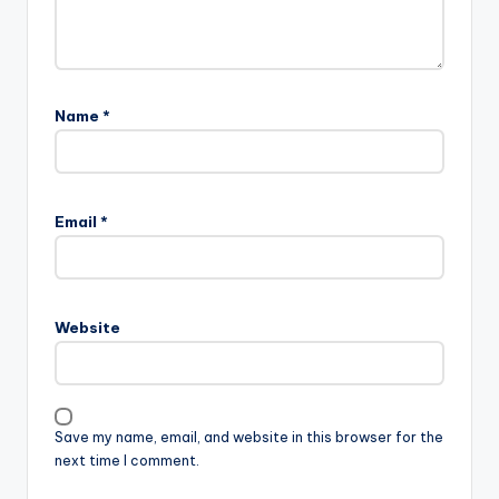
Name
*
Email
*
Website
Save my name, email, and website in this browser for the
next time I comment.