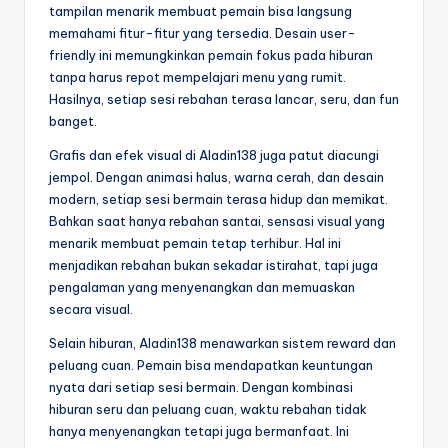
in
tampilan menarik membuat pemain bisa langsung
e
memahami fitur-fitur yang tersedia. Desain user-
friendly ini memungkinkan pemain fokus pada hiburan
P
tanpa harus repot mempelajari menu yang rumit.
a
Hasilnya, setiap sesi rebahan terasa lancar, seru, dan fun
banget.
li
Grafis dan efek visual di Aladin138 juga patut diacungi
n
jempol. Dengan animasi halus, warna cerah, dan desain
g
modern, setiap sesi bermain terasa hidup dan memikat.
Bahkan saat hanya rebahan santai, sensasi visual yang
A
menarik membuat pemain tetap terhibur. Hal ini
m
menjadikan rebahan bukan sekadar istirahat, tapi juga
pengalaman yang menyenangkan dan memuaskan
a
secara visual.
n
Selain hiburan, Aladin138 menawarkan sistem reward dan
d
peluang cuan. Pemain bisa mendapatkan keuntungan
nyata dari setiap sesi bermain. Dengan kombinasi
e
hiburan seru dan peluang cuan, waktu rebahan tidak
n
hanya menyenangkan tetapi juga bermanfaat. Ini