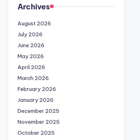
Archives
August 2026
July 2026
June 2026
May 2026
April 2026
March 2026
February 2026
January 2026
December 2025
November 2025
October 2025