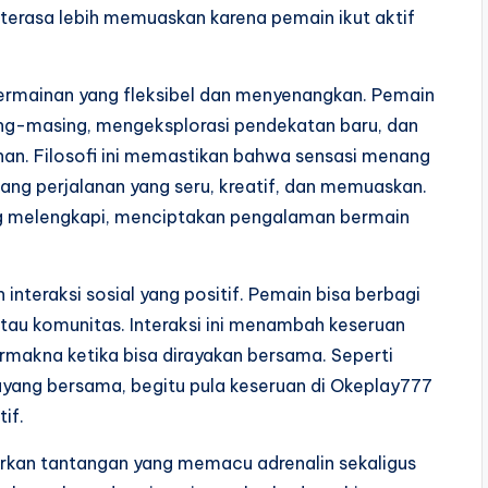
terasa lebih memuaskan karena pemain ikut aktif
permainan yang fleksibel dan menyenangkan. Pemain
ing-masing, mengeksplorasi pendekatan baru, dan
an. Filosofi ini memastikan bahwa sensasi menang
ntang perjalanan yang seru, kreatif, dan memuaskan.
ng melengkapi, menciptakan pengalaman bermain
nteraksi sosial yang positif. Pemain bisa berbagi
tau komunitas. Interaksi ini menambah keseruan
rmakna ketika bisa dirayakan bersama. Seperti
layang bersama, begitu pula keseruan di Okeplay777
if.
rkan tantangan yang memacu adrenalin sekaligus