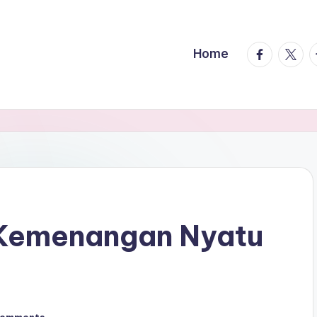
facebook.
twitte
t
Home
 Kemenangan Nyatu
Comments