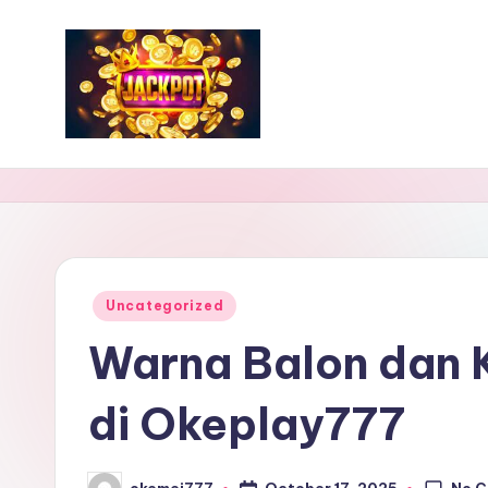
Skip
to
content
H
Jaga
keamanan
in
Anda,
d
hindari
penipuan!
a
Posted
Uncategorized
Pilih
in
ri
situs
Warna Balon dan
judi
P
di Okeplay777
online
e
terpercaya
ni
dengan
No 