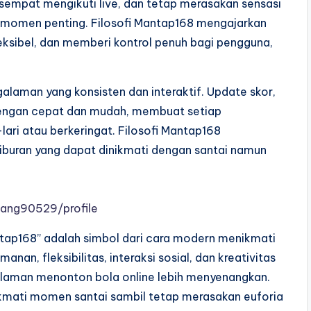
k sempat mengikuti live, dan tetap merasakan sensasi
al momen penting. Filosofi Mantap168 mengajarkan
eksibel, dan memberi kontrol penuh bagi pengguna,
galaman yang konsisten dan interaktif. Update skor,
s dengan cepat dan mudah, membuat setiap
lari atau berkeringat. Filosofi Mantap168
iburan yang dapat dinikmati dengan santai namun
tang90529/profile
ntap168” adalah simbol dari cara modern menikmati
anan, fleksibilitas, interaksi sosial, dan kreativitas
laman menonton bola online lebih menyenangkan.
ikmati momen santai sambil tetap merasakan euforia