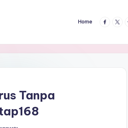
facebook.
twitte
t
Home
erus Tanpa
ntap168
Comments