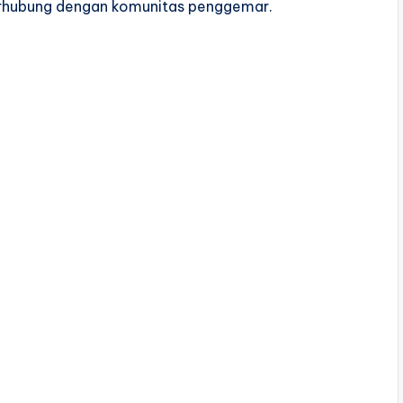
terhubung dengan komunitas penggemar.