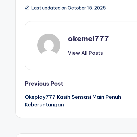
Last updated on October 15, 2025
okemei777
View All Posts
Post
Previous Post
Okeplay777 Kasih Sensasi Main Penuh
navigation
Keberuntungan