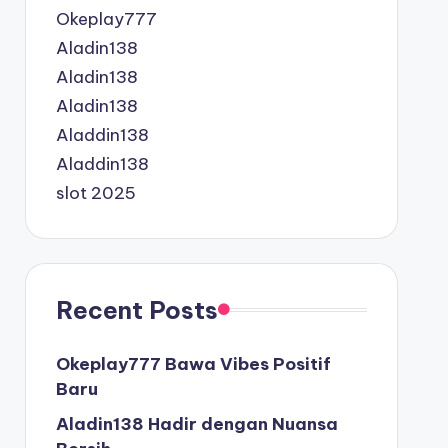
Okeplay777
Aladin138
Aladin138
Aladin138
Aladdin138
Aladdin138
slot 2025
Recent Posts
Okeplay777 Bawa Vibes Positif
Baru
Aladin138 Hadir dengan Nuansa