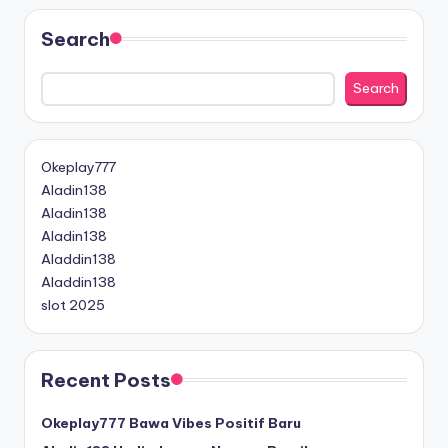
Search
Search
Okeplay777
Aladin138
Aladin138
Aladin138
Aladdin138
Aladdin138
slot 2025
Recent Posts
Okeplay777 Bawa Vibes Positif Baru