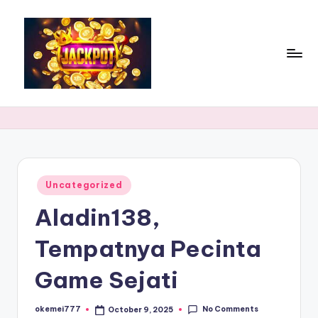
Skip
to
content
H
Jaga
keamanan
in
Anda,
d
hindari
penipuan!
a
Pilih
Posted
Uncategorized
ri
in
situs
Aladin138,
P
judi
online
e
Tempatnya Pecinta
terpercaya
ni
dengan
Game Sejati
RTP
p
tinggi
u
No Comments
untuk
okemei777
October 9, 2025
Posted