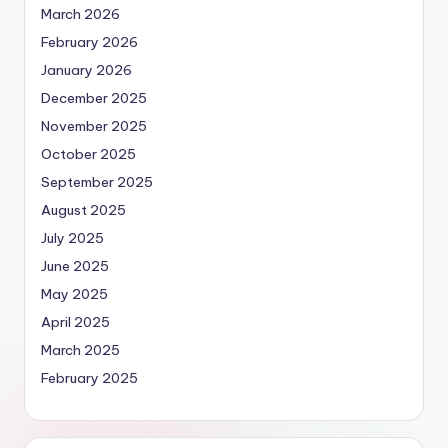
March 2026
February 2026
January 2026
December 2025
November 2025
October 2025
September 2025
August 2025
July 2025
June 2025
May 2025
April 2025
March 2025
February 2025