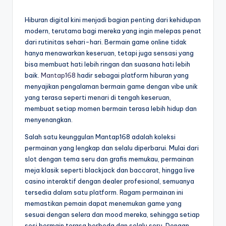
by
kemenangan
a
maksimal!
Hiburan digital kini menjadi bagian penting dari kehidupan
n
modern, terutama bagi mereka yang ingin melepas penat
!
dari rutinitas sehari-hari. Bermain game online tidak
hanya menawarkan keseruan, tetapi juga sensasi yang
S
bisa membuat hati lebih ringan dan suasana hati lebih
it
baik.
Mantap168
hadir sebagai platform hiburan yang
menyajikan pengalaman bermain game dengan vibe unik
u
yang terasa seperti menari di tengah keseruan,
s
membuat setiap momen bermain terasa lebih hidup dan
menyenangkan.
J
Salah satu keunggulan Mantap168 adalah koleksi
u
permainan yang lengkap dan selalu diperbarui. Mulai dari
d
slot dengan tema seru dan grafis memukau, permainan
meja klasik seperti blackjack dan baccarat, hingga live
i
casino interaktif dengan dealer profesional, semuanya
O
tersedia dalam satu platform. Ragam permainan ini
memastikan pemain dapat menemukan game yang
nl
sesuai dengan selera dan mood mereka, sehingga setiap
sesi bermain terasa berbeda dan selalu seru. Dengan