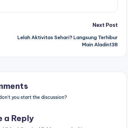
Next Post
Lelah Aktivitas Sehari? Langsung Terhibur
Main Aladin138
mments
n’t you start the discussion?
e a Reply