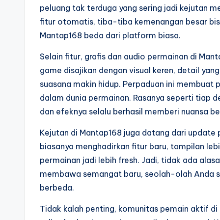
u
peluang tak terduga yang sering jadi kejutan 
d
fitur otomatis, tiba-tiba kemenangan besar bis
Mantap168 beda dari platform biasa.
i
Selain fitur, grafis dan audio permainan di Man
O
game disajikan dengan visual keren, detail yan
nl
suasana makin hidup. Perpaduan ini membuat
dalam dunia permainan. Rasanya seperti tiap det
in
dan efeknya selalu berhasil memberi nuansa b
e
Kejutan di Mantap168 juga datang dari update 
P
biasanya menghadirkan fitur baru, tampilan l
permainan jadi lebih fresh. Jadi, tidak ada ala
a
membawa semangat baru, seolah-olah Anda 
li
berbeda.
n
Tidak kalah penting, komunitas pemain aktif di