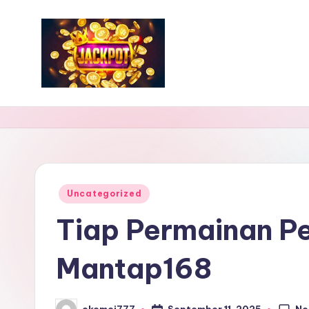
Skip
to
content
H
Jaga
keamanan
in
Anda,
d
hindari
penipuan!
a
Posted
Uncategorized
Pilih
in
ri
situs
Tiap Permainan Pe
judi
P
Mantap168
online
e
terpercaya
ni
dengan
No