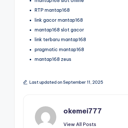
mantap168 slot online
RTP mantap168
link gacor mantap168
mantap168 slot gacor
link terbaru mantap168
pragmatic mantap168
mantap168 zeus
Last updated on September 11, 2025
okemei777
View All Posts