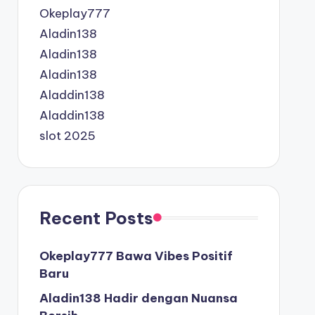
Okeplay777
Aladin138
Aladin138
Aladin138
Aladdin138
Aladdin138
slot 2025
Recent Posts
Okeplay777 Bawa Vibes Positif
Baru
Aladin138 Hadir dengan Nuansa