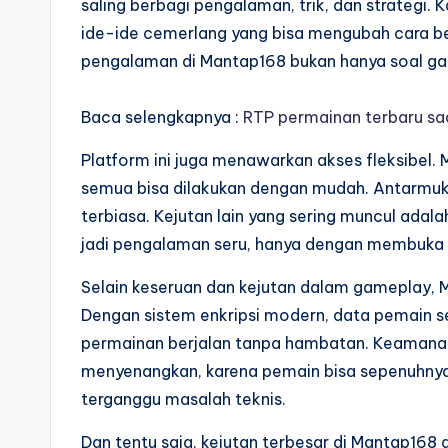
saling berbagi pengalaman, trik, dan strategi. 
g
ide-ide cemerlang yang bisa mengubah cara b
A
pengalaman di Mantap168 bukan hanya soal game,
m
Baca selengkapnya :
RTP permainan terbaru saa
a
Platform ini juga menawarkan akses fleksibel. 
n
semua bisa dilakukan dengan mudah. Antarmuka
terbiasa. Kejutan lain yang sering muncul ada
d
jadi pengalaman seru, hanya dengan membuka 
e
Selain keseruan dan kejutan dalam gameplay,
n
Dengan sistem enkripsi modern, data pemain sel
permainan berjalan tanpa hambatan. Keamanan 
g
menyenangkan, karena pemain bisa sepenuhnya 
a
terganggu masalah teknis.
n
Dan tentu saja, kejutan terbesar di Mantap16